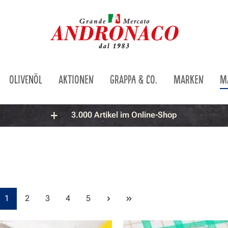
OLIVENÖL
AKTIONEN
GRAPPA & CO.
MARKEN
M
3.000 Artikel im Online-Shop
Seite
Seite
Seite
Seite
Seite
1
2
3
4
5