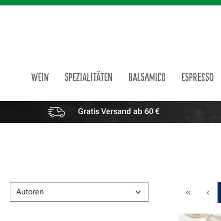
m Hauptinhalt springen
Zur Suche springen
Zur Hauptnavigation springen
WEIN
SPEZIALITÄTEN
BALSAMICO
ESPRESSO
Gratis Versand ab 60 €
Vorteile überspringen
Autoren