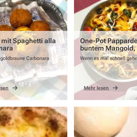
 mit Spaghetti alla
One-Pot Pappardel
nara
buntem Mangold,
Kirschtomaten un
 goldbraune Carbonara
Wenn es mal schnell geh
Haselnüssen
esen
Mehr lesen