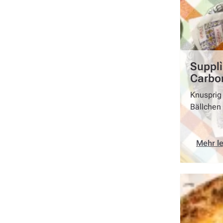
Supplì
Carbo
Knusprig
Bällchen
Mehr l