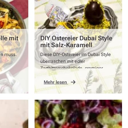
le mit
DIY Ostereier Dubai Style
mit Salz-Karamell
d
en muss.
Diese DIY-Ostereier im Dubai Style
überraschen mit edler
Zartbitterschokolade, cremiger
„Dubai Choco Cream“ und einem
flüssigen Kern aus intensivem
Mehr lesen
Salzkaramell.