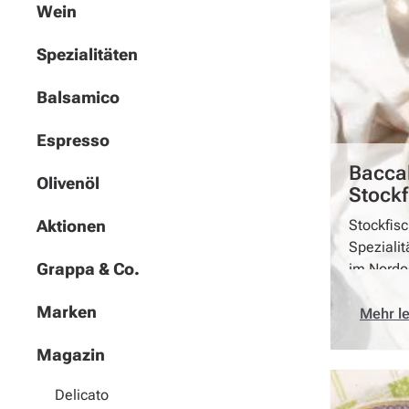
Wein
Spezialitäten
Balsamico
Espresso
Baccal
Olivenöl
Stock
Vened
Aktionen
Stockfisc
Spezialit
Grappa & Co.
im Nordos
Hauptbes
Marken
Stockfisc
Mehr l
getrockn
Magazin
Delicato