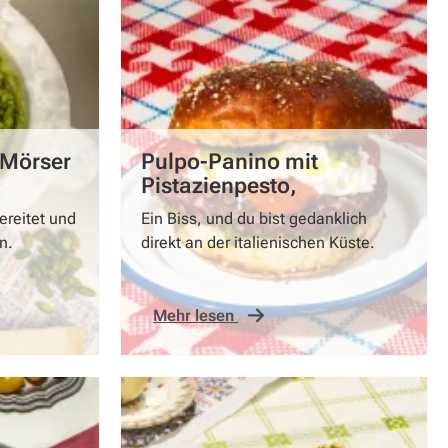
 Mörser
Pulpo-Panino mit
Pistazienpesto,
Ofentomaten und Burrata
ereitet und
Ein Biss, und du bist gedanklich
n.
direkt an der italienischen Küste.
Mehr lesen