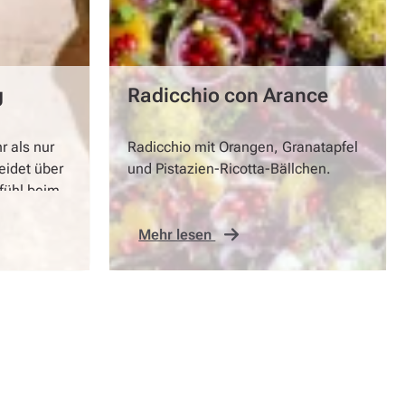
g
Radicchio con Arance
r als nur
Radicchio mit Orangen, Granatapfel
eidet über
und Pistazien-Ricotta-Bällchen.
fühl beim
Mehr lesen