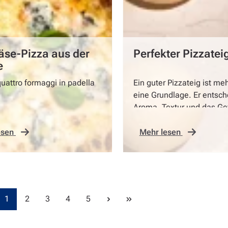
äse-Pizza aus der
Perfekter Pizzatei
e
quattro formaggi in padella
Ein guter Pizzateig ist meh
eine Grundlage. Er entsch
Aroma, Textur und das Ge
ersten Bissen.
esen
Mehr lesen
Seite
Seite
Seite
Seite
Seite
1
2
3
4
5