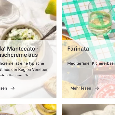
a’ Mantecato -
Farinata
fischcreme aus
ig
hcreme ist eine typische
Mediterraner Kichererbs
ät aus der Region Venetien
ten Italiens. Der
tandteil dieser Creme ist
h, auch bekannt als
esen
Mehr lesen
eter Kabeljau.