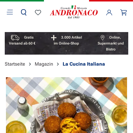
Zum Hauptinhalt springen
Wa
Du hast 0 Produkte auf dem Merkzettel
Vorteile überspringen
Gratis
3.000 Artikel
Online,
Versand ab 60 €
im Online-Shop
Supermarkt und
Bistro
Startseite
Magazin
La Cucina Italiana