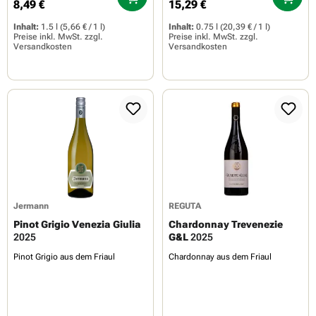
8,49 €
15,29 €
Regulärer Preis:
Regulärer Preis:
Inhalt:
1.5 l
(5,66 € / 1 l)
Inhalt:
0.75 l
(20,39 € / 1 l)
Preise inkl. MwSt. zzgl.
Preise inkl. MwSt. zzgl.
Versandkosten
Versandkosten
Jermann
REGUTA
Pinot Grigio Venezia Giulia
Chardonnay Trevenezie
2025
G&L
2025
Pinot Grigio aus dem Friaul
Chardonnay aus dem Friaul