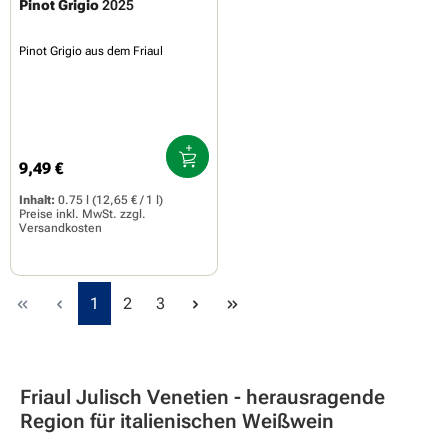
Pinot Grigio
2025
Pinot Grigio aus dem Friaul
9,49 €
Regulärer Preis:
Inhalt:
0.75 l
(12,65 € / 1 l)
Preise inkl. MwSt. zzgl.
Versandkosten
Seite
Seite
Seite
1
2
3
Friaul Julisch Venetien - herausragende
Region für italienischen Weißwein