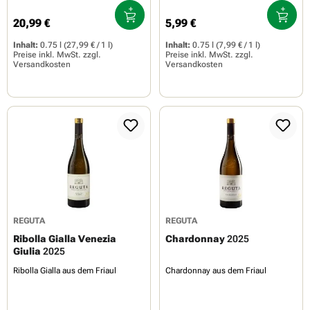
20,99 €
5,99 €
Regulärer Preis:
Regulärer Preis:
Inhalt:
0.75 l
(27,99 € / 1 l)
Inhalt:
0.75 l
(7,99 € / 1 l)
Preise inkl. MwSt. zzgl.
Preise inkl. MwSt. zzgl.
Versandkosten
Versandkosten
REGUTA
REGUTA
Ribolla Gialla Venezia
Chardonnay
2025
Giulia
2025
Ribolla Gialla aus dem Friaul
Chardonnay aus dem Friaul