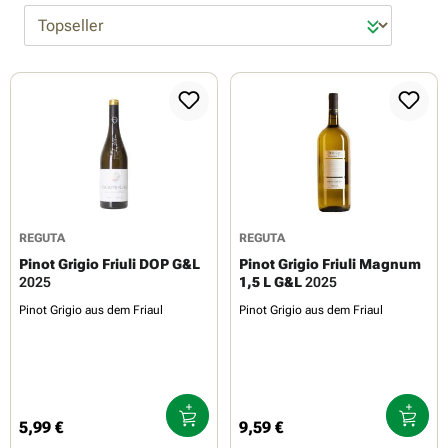
REGUTA
REGUTA
Pinot Grigio Friuli DOP G&L
Pinot Grigio Friuli Magnum
2025
1,5 L G&L
2025
Pinot Grigio aus dem Friaul
Pinot Grigio aus dem Friaul
5,99 €
9,59 €
Regulärer Preis:
Regulärer Preis: