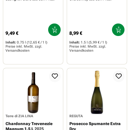
9,49 €
8,99 €
Regulärer Preis:
Regulärer Preis:
Inhalt:
0.75 l
(12,65 € / 1 l)
Inhalt:
1.5 l
(5,99 € / 1 l)
Preise inkl. MwSt. zzgl.
Preise inkl. MwSt. zzgl.
Versandkosten
Versandkosten
Terre di ZIA LINA
REGUTA
Chardonnay Trevenezie
Prosecco Spumante Extra
Magnum 1,5 L
2025
Dry