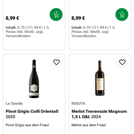
8,99 €
8,99 €
Regulärer Preis:
Regulärer Preis:
Inhalt:
0.75 l
(11,99 € / 1 l)
Inhalt:
0.75 l
(11,99 € / 1 l)
Preise inkl. MwSt. zzgl.
Preise inkl. MwSt. zzgl.
Versandkosten
Versandkosten
La Tunella
REGUTA
Pinot Grigio Colli Orientali
Merlot Trevenezie Magnum
2025
1,5 L G&L
2024
Pinot Grigio aus dem Friaul
Merlot aus dem Friaul