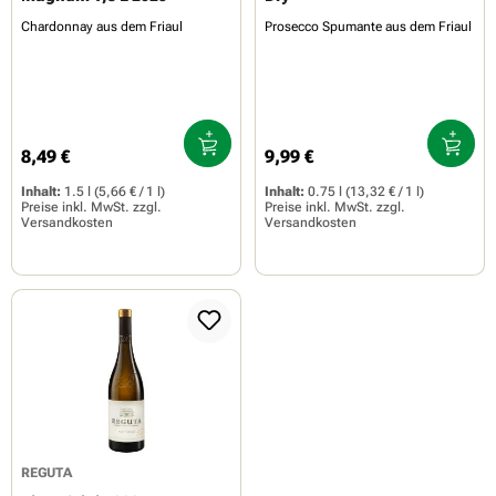
Chardonnay aus dem Friaul
Prosecco Spumante aus dem Friaul
8,49 €
9,99 €
Regulärer Preis:
Regulärer Preis:
Inhalt:
1.5 l
(5,66 € / 1 l)
Inhalt:
0.75 l
(13,32 € / 1 l)
Preise inkl. MwSt. zzgl.
Preise inkl. MwSt. zzgl.
Versandkosten
Versandkosten
REGUTA