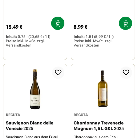
15,49 €
8,99 €
Regulärer Preis:
Regulärer Preis:
Inhalt:
0.75 l
(20,65 € / 1 l)
Inhalt:
1.5 l
(5,99 € / 1 l)
Preise inkl. MwSt. zzgl.
Preise inkl. MwSt. zzgl.
Versandkosten
Versandkosten
REGUTA
REGUTA
Sauvignon Blanc delle
Chardonnay Trevenezie
Venezie
2025
Magnum 1,5 L G&L
2025
Sauvignon Blanc aus dem Friaul
Chardonnay aus dem Friaul