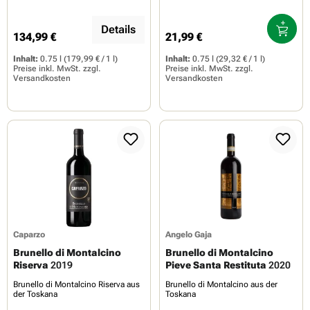
Details
134,99 €
21,99 €
Regulärer Preis:
Regulärer Preis:
Inhalt:
0.75 l
(179,99 € / 1 l)
Inhalt:
0.75 l
(29,32 € / 1 l)
Preise inkl. MwSt. zzgl.
Preise inkl. MwSt. zzgl.
Versandkosten
Versandkosten
Caparzo
Angelo Gaja
Brunello di Montalcino
Brunello di Montalcino
Riserva
2019
Pieve Santa Restituta
2020
Brunello di Montalcino Riserva aus
Brunello di Montalcino aus der
der Toskana
Toskana