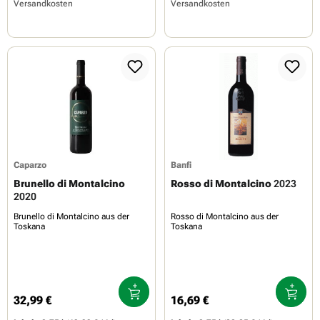
Versandkosten
Versandkosten
Caparzo
Banfi
Brunello di Montalcino
Rosso di Montalcino
2023
2020
Brunello di Montalcino aus der
Rosso di Montalcino aus der
Toskana
Toskana
32,99 €
16,69 €
Regulärer Preis:
Regulärer Preis: