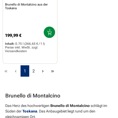
Brunello di Montalcino aus der
Toskana
199,99 €
Regulärer Preis:
Inhalt:
0.75 l
(266,65 € / 1 l)
Preise inkl. MwSt. zzgl.
Versandkosten
Seite
Seite
1
2
Brunello di Montalcino
Das Herz des hochwertigen
Brunello di Montalcino
schlägt im
Süden der
Toskana
. Das Anbaugebiet liegt rund um den
gleichnamigen Ort.