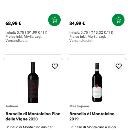
68,99 €
84,99 €
Regulärer Preis:
Regulärer Preis:
Inhalt:
0.75 l
(91,99 € / 1 l)
Inhalt:
0.75 l
(113,32 € / 1 l)
Preise inkl. MwSt. zzgl.
Preise inkl. MwSt. zzgl.
Versandkosten
Versandkosten
Antinori
Mastrojanni
Brunello di Montalcino Pian
Brunello di Montalcino
delle Vigne
2020
2019
Brunello di Montalcino aus der
Brunello di Montalcino aus der