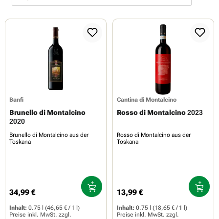
Banfi
Cantina di Montalcino
Brunello di Montalcino
Rosso di Montalcino
2023
2020
Brunello di Montalcino aus der
Rosso di Montalcino aus der
Toskana
Toskana
34,99 €
13,99 €
Regulärer Preis:
Regulärer Preis:
Inhalt:
0.75 l
(46,65 € / 1 l)
Inhalt:
0.75 l
(18,65 € / 1 l)
Preise inkl. MwSt. zzgl.
Preise inkl. MwSt. zzgl.