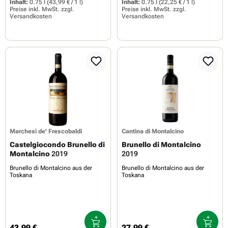
Inhalt:
0.75 l
(43,99 € / 1 l)
Inhalt:
0.75 l
(22,25 € / 1 l)
Preise inkl. MwSt. zzgl.
Preise inkl. MwSt. zzgl.
Versandkosten
Versandkosten
Marchesi de' Frescobaldi
Cantina di Montalcino
Castelgiocondo Brunello di
Brunello di Montalcino
Montalcino
2019
2019
Brunello di Montalcino aus der
Brunello di Montalcino aus der
Toskana
Toskana
43,99 €
27,99 €