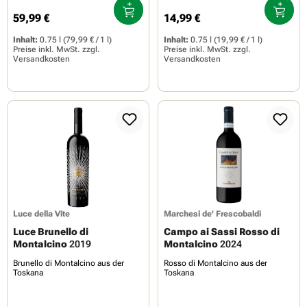
59,99 €
14,99 €
Regulärer Preis:
Regulärer Preis:
Inhalt:
0.75 l
(79,99 € / 1 l)
Inhalt:
0.75 l
(19,99 € / 1 l)
Preise inkl. MwSt. zzgl.
Preise inkl. MwSt. zzgl.
Versandkosten
Versandkosten
Luce della Vite
Marchesi de' Frescobaldi
Luce Brunello di
Campo ai Sassi Rosso di
Montalcino
2019
Montalcino
2024
Brunello di Montalcino aus der
Rosso di Montalcino aus der
Toskana
Toskana