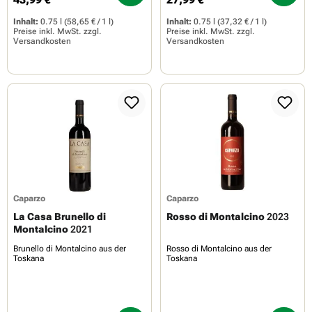
Regulärer Preis:
Regulärer Preis:
Inhalt:
0.75 l
(58,65 € / 1 l)
Inhalt:
0.75 l
(37,32 € / 1 l)
Preise inkl. MwSt. zzgl.
Preise inkl. MwSt. zzgl.
Versandkosten
Versandkosten
Caparzo
Caparzo
La Casa Brunello di
Rosso di Montalcino
2023
Montalcino
2021
Brunello di Montalcino aus der
Rosso di Montalcino aus der
Toskana
Toskana