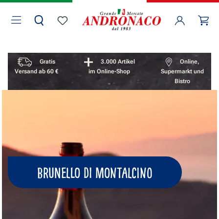
Zum Hauptinhalt springen
Wa
Du hast 0 Produkte auf dem Merkzettel
Vorteile überspringen
Gratis
3.000 Artikel
Online,
Versand ab 60 €
im Online-Shop
Supermarkt und
Bistro
BRUNELLO DI MONTALCINO