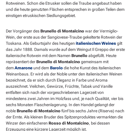
Rotweinen. Schon die Etrusker sollen die Traube angebaut haben
und die heute genutzten Flächen entsprechen in großen Teilen dem
einstigen etruskischen Siedlungsgebiet.
Der Vorgänger des
Brunello di Montalcino
war der Vermiglio-
Wein, der erste aus der Sangiovese-Traube gekelterte Rotwein der
Toskana. Als Geburtsjahr des heutigen
italienischen Weines
gilt
das Jahr 1888. Damals wurde auf dem Weingut Il Greppo der erste
italienische Rotwein mit dem Namen
Brunello
abgefüllt. Heute
repräsentiert der
Brunello di Montalcino
gemeinsam mit
dem
Amarone
und dem
Barolo
die hohe Kunst des italienischen
Weinanbaus. Er wird als der Noble unter den italienischen Weinen
bezeichnet, da er sich durch Eleganz in Farbe und Aroma
auszeichnet. Veilchen, Gewürze, Früchte, Tabak und Vanille
entfalten sich nach der vorgeschriebenen Lagerzeit von
mindestens zwei Jahren im Holzfass und, je nach Qualität, vier bis
sechs Monaten Flaschenlagerung. In den Handel gelangt der
noble
Brunello di Montalcino
fünf bis sechs Jahre (Riserva) nach
der Ernte. Als kleinen Bruder des Spitzenproduktes vermarkten die
Winzer den einfacheren
Rosso di Montalcino
, bei dessen
Erzeugung eine kürzere Lagerzeit möglich ist.