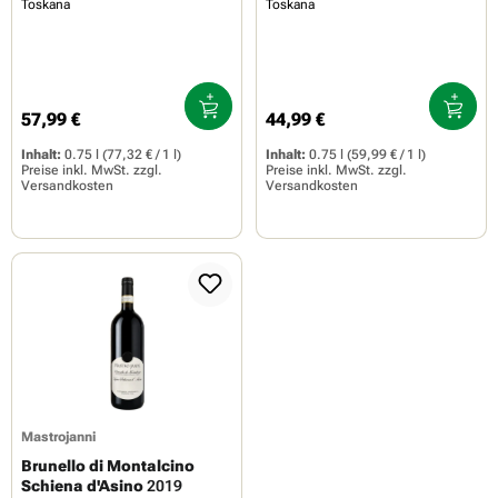
Toskana
Toskana
57,99 €
44,99 €
Regulärer Preis:
Regulärer Preis:
Inhalt:
0.75 l
(77,32 € / 1 l)
Inhalt:
0.75 l
(59,99 € / 1 l)
Preise inkl. MwSt. zzgl.
Preise inkl. MwSt. zzgl.
Versandkosten
Versandkosten
Mastrojanni
Brunello di Montalcino
Schiena d'Asino
2019