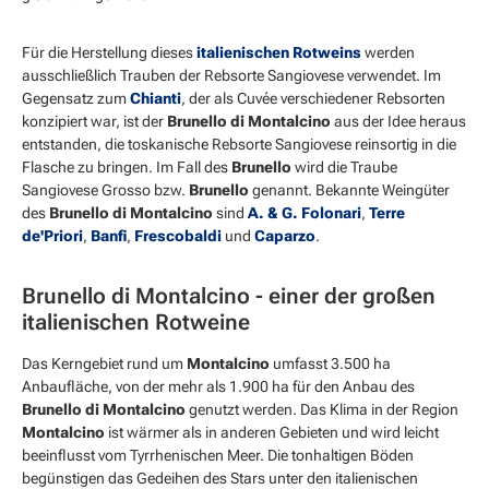
Für die Herstellung dieses
italienischen Rotweins
werden
ausschließlich Trauben der Rebsorte Sangiovese verwendet. Im
Gegensatz zum
Chianti
, der als Cuvée verschiedener Rebsorten
konzipiert war, ist der
Brunello di Montalcino
aus der Idee heraus
entstanden, die toskanische Rebsorte Sangiovese reinsortig in die
Flasche zu bringen. Im Fall des
Brunello
wird die Traube
Sangiovese Grosso bzw.
Brunello
genannt. Bekannte Weingüter
des
Brunello di Montalcino
sind
A. & G. Folonari
,
Terre
de'Priori
,
Banfi
,
Frescobaldi
und
Caparzo
.
Brunello di Montalcino - einer der großen
italienischen Rotweine
Das Kerngebiet rund um
Montalcino
umfasst 3.500 ha
Anbaufläche, von der mehr als 1.900 ha für den Anbau des
Brunello di Montalcino
genutzt werden. Das Klima in der Region
Montalcino
ist wärmer als in anderen Gebieten und wird leicht
beeinflusst vom Tyrrhenischen Meer. Die tonhaltigen Böden
begünstigen das Gedeihen des Stars unter den italienischen