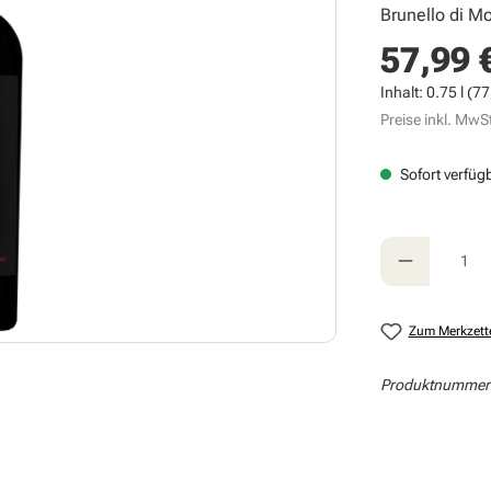
Brunello di M
57,99 
Regulärer Prei
Inhalt:
0.75 l
(77,
Preise inkl. MwSt
Sofort verfügb
Produkt A
Zum Merkzett
Produktnummer