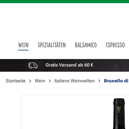
m Hauptinhalt springen
Zur Suche springen
Zur Hauptnavigation springen
WEIN
SPEZIALITÄTEN
BALSAMICO
ESPRESSO
Gratis Versand ab 60 €
Vorteile überspringen
Startseite
Wein
Italiens Weinwelten
Brunello d
Bildergalerie überspringen