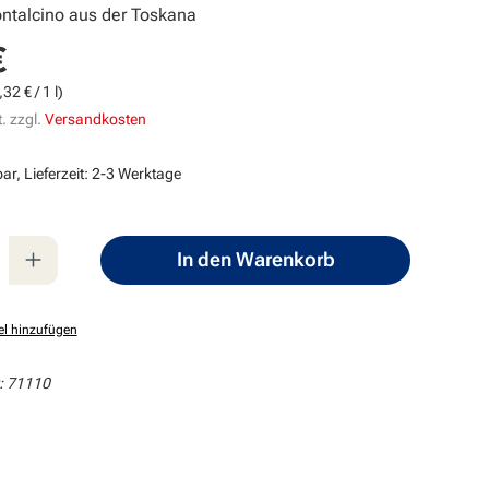
ontalcino aus der Toskana
€
s:
32 € / 1 l)
. zzgl.
Versandkosten
ar, Lieferzeit: 2-3 Werktage
nzahl: Gib den gewünschten Wert ein oder
In den Warenkorb
el hinzufügen
:
71110