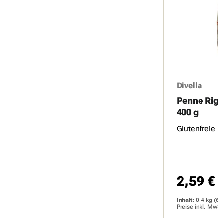
Divella
Penne Rig
400 g
Glutenfreie
2,59 €
Regulärer 
Inhalt:
0.4 kg
(
Preise inkl. Mw