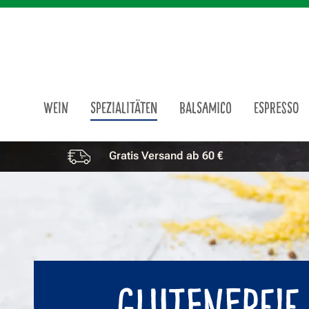
m Hauptinhalt springen
Zur Suche springen
Zur Hauptnavigation springen
WEIN
SPEZIALITÄTEN
BALSAMICO
ESPRESSO
Gratis Versand ab 60 €
Vorteile überspringen
GLUTENFREIE