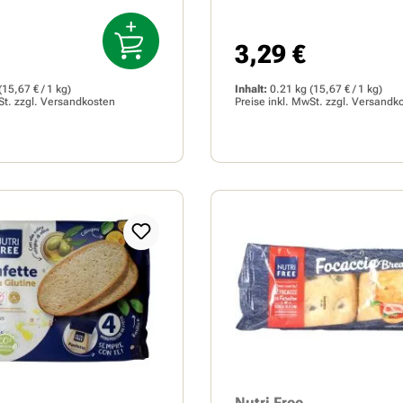
3,29 €
Preis:
Regulärer Preis:
(15,67 € / 1 kg)
Inhalt:
0.21 kg
(15,67 € / 1 kg)
St. zzgl.
Versandkosten
Preise inkl. MwSt. zzgl.
Versandk
Nutri Free