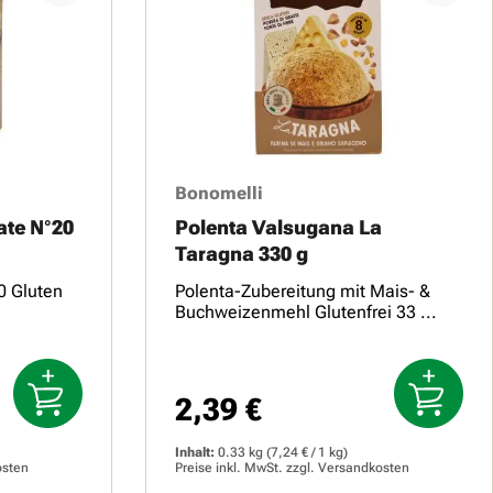
Bonomelli
ate N°20
Polenta Valsugana La
Taragna 330 g
0 Gluten
Polenta-Zubereitung mit Mais- &
Buchweizenmehl Glutenfrei 33 ...
2,39 €
Regulärer Preis:
Inhalt:
0.33 kg
(7,24 € / 1 kg)
osten
Preise inkl. MwSt. zzgl.
Versandkosten