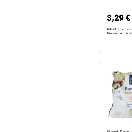
3,29 €
Regulärer 
Inhalt:
0.21 kg
Preise inkl. Mw
Nutri Free