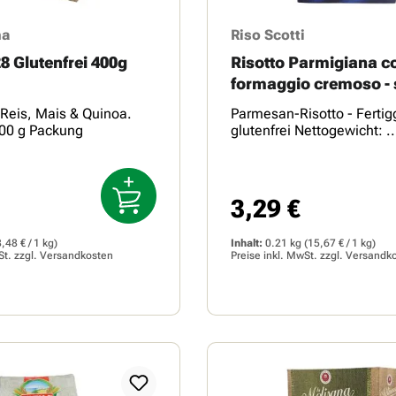
na
Riso Scotti
28 Glutenfrei 400g
Risotto Parmigiana c
formaggio cremoso -
Glutine 210 g
Reis, Mais & Quinoa.
Parmesan-Risotto - Fertigg
400 g Packung
glutenfrei Nettogewi
3,29 €
Preis:
Regulärer Preis:
8,48 € / 1 kg)
Inhalt:
0.21 kg
(15,67 € / 1 kg)
St. zzgl.
Versandkosten
Preise inkl. MwSt. zzgl.
Versandk