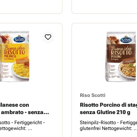
Riso Scotti
ilanese con
Risotto Porcino di sta
 ambrato - senza
senza Glutine 210 g
0 g
sotto - Fertiggericht -
Steinpilz-Risotto - Fertigge
ettogewicht: ...
glutenfrei Nettogewicht: ..