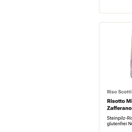
Riso Scotti
Risotto M
Zafferano
Glutine 21
Steinpilz-Ri
glutenfrei N