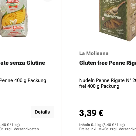
La Molisana
ate senza Glutine
Gluten free Penne Rig
 Penne 400 g Packung
Nudeln Penne Rigate N° 2
frei 400 g Packung
3,39 €
Preis:
Regulärer Preis:
Details
6,48 € / 1 kg)
Inhalt:
0.4 kg
(8,48 € / 1 kg)
St. zzgl.
Versandkosten
Preise inkl. MwSt. zzgl.
Versandk