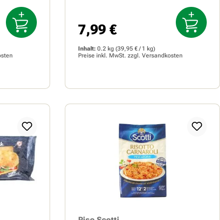
7,99 €
Regulärer Preis:
Inhalt:
0.2 kg
(39,95 € / 1 kg)
osten
Preise inkl. MwSt. zzgl.
Versandkosten
Riso Scotti