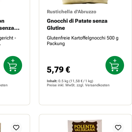
Rustichella d'Abruzzo
on
Gnocchi di Patate senza
 senza
Glutine
ericht -
Glutenfreie Kartoffelgnocchi 500 g
cht: ...
Packung
5,79 €
Regulärer Preis:
Inhalt:
0.5 kg
(11,58 € / 1 kg)
osten
Preise inkl. MwSt. zzgl.
Versandkosten