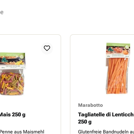
se
Marabotto
Mais 250 g
Tagliatelle di Lenticc
250 g
e Penne aus Maismehl
Glutenfreie Bandnudeln a