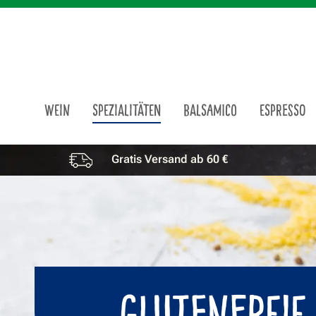
m Hauptinhalt springen
Zur Suche springen
Zur Hauptnavigation springen
WEIN
SPEZIALITÄTEN
BALSAMICO
ESPRESSO
Gratis Versand ab 60 €
Vorteile überspringen
GLUTENFREIE