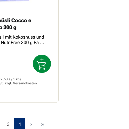
üsli Cocco e
o 300 g
li mit Kokosnuss und
NutriFree 300 g Pa ...
Preis:
22,63 € / 1 kg)
St. zzgl.
Versandkosten
ite
Seite
Seite
3
4