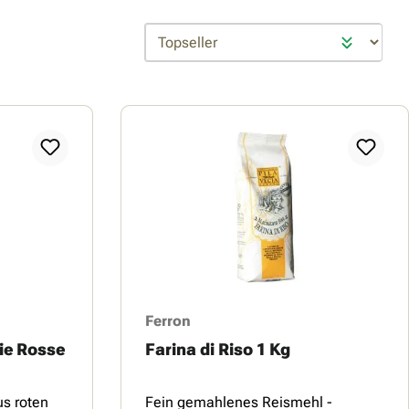
Ferron
hie Rosse
Farina di Riso 1 Kg
us roten
Fein gemahlenes Reismehl -