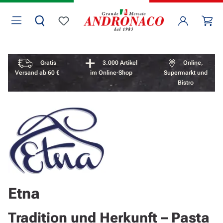
Zum Hauptinhalt springen
Wa
Du hast 0 Produkte auf dem Merkzettel
Vorteile überspringen
Gratis
3.000 Artikel
Online,
Versand ab 60 €
im Online-Shop
Supermarkt und
Bistro
Etna
Tradition und Herkunft – Pasta