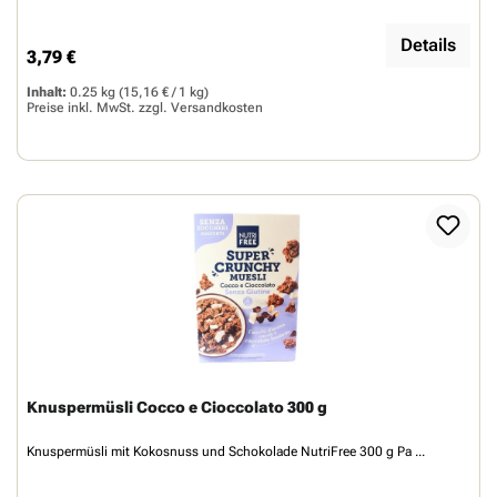
Details
3,79 €
Regulärer Preis:
Inhalt:
0.25 kg
(15,16 € / 1 kg)
Preise inkl. MwSt. zzgl.
Versandkosten
Knuspermüsli Cocco e Cioccolato 300 g
Knuspermüsli mit Kokosnuss und Schokolade NutriFree 300 g Pa ...