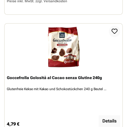
Preise inkl. MwSt. zzgl.
Versandkosten
Goccefrolla Golosità al Cacao senza Glutine 240g
Glutenfreie Kekse mit Kakao und Schokostückchen 240 g Beutel ...
Details
4,79 €
Regulärer Preis: