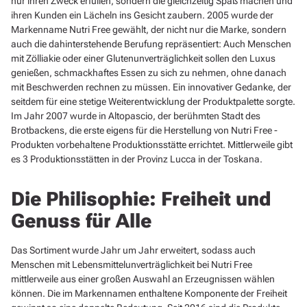
nur ihren Zweck erfüllen, sondern die gleichzeitig Spaß machen und
ihren Kunden ein Lächeln ins Gesicht zaubern. 2005 wurde der
Markenname Nutri Free gewählt, der nicht nur die Marke, sondern
auch die dahinterstehende Berufung repräsentiert: Auch Menschen
mit Zölliakie oder einer Glutenunverträglichkeit sollen den Luxus
genießen, schmackhaftes Essen zu sich zu nehmen, ohne danach
mit Beschwerden rechnen zu müssen. Ein innovativer Gedanke, der
seitdem für eine stetige Weiterentwicklung der Produktpalette sorgte.
Im Jahr 2007 wurde in Altopascio, der berühmten Stadt des
Brotbackens, die erste eigens für die Herstellung von Nutri Free -
Produkten vorbehaltene Produktionsstätte errichtet. Mittlerweile gibt
es 3 Produktionsstätten in der Provinz Lucca in der Toskana.
Die Philisophie: Freiheit und
Genuss für Alle
Das Sortiment wurde Jahr um Jahr erweitert, sodass auch
Menschen mit Lebensmittelunverträglichkeit bei Nutri Free
mittlerweile aus einer großen Auswahl an Erzeugnissen wählen
können. Die im Markennamen enthaltene Komponente der Freiheit