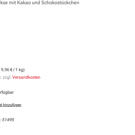
Kekse mit Kakao und Schokostückchen
s:
19,96 € / 1 kg)
. zzgl.
Versandkosten
erfügbar
el hinzufügen
:
51495