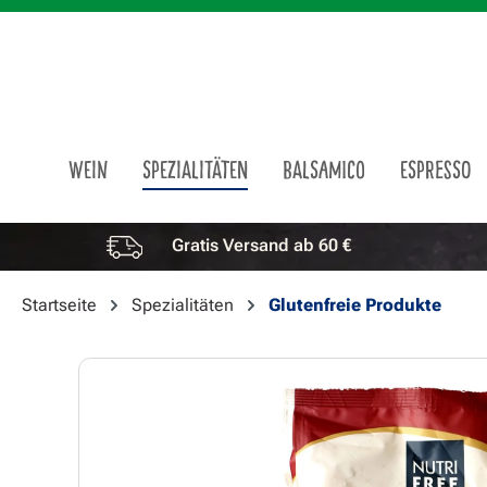
m Hauptinhalt springen
Zur Suche springen
Zur Hauptnavigation springen
WEIN
SPEZIALITÄTEN
BALSAMICO
ESPRESSO
Gratis Versand ab 60 €
Vorteile überspringen
Startseite
Spezialitäten
Glutenfreie Produkte
Bildergalerie überspringen