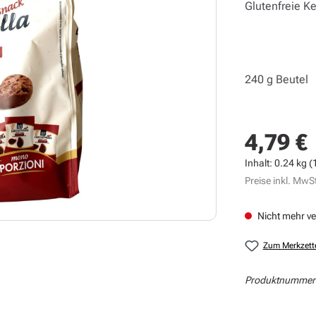
Glutenfreie 
240 g Beutel
4,79 €
Regulärer Prei
Inhalt:
0.24 kg
(
Preise inkl. MwSt
Nicht mehr v
Zum Merkzett
Produktnummer