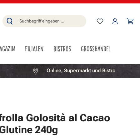
Du hast 0 Produ
Wa
AGAZIN
FILIALEN
BISTROS
GROSSHANDEL
Online, Supermarkt und Bistro
rolla Golosità al Cacao
Glutine 240g