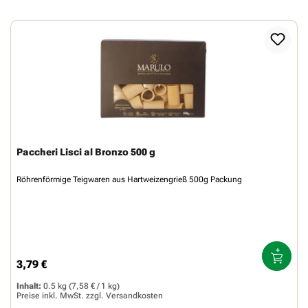
Paccheri Lisci al Bronzo 500 g
Röhrenförmige Teigwaren aus Hartweizengrieß 500g Packung
3,79 €
Regulärer Preis:
Inhalt:
0.5 kg
(7,58 € / 1 kg)
Preise inkl. MwSt. zzgl.
Versandkosten