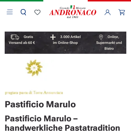
Zum Hauptinhalt springen
Wa
Du hast 0 Produkte auf dem Merkzettel
Vorteile überspringen
Gratis
3.000 Artikel
Online,
Versand ab 60 €
im Online-Shop
Supermarkt und
Bistro
Pastificio Marulo
Pastificio Marulo –
handwerkliche Pastatradition