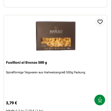
Fusilloni al Bronzo 500 g
Spiralförmige Teigwaren aus Hartweizengrieß 500g Packung
3,79 €
Regulärer Preis:
Inhalt:
0.5 kg
(7,58 € / 1 kg)