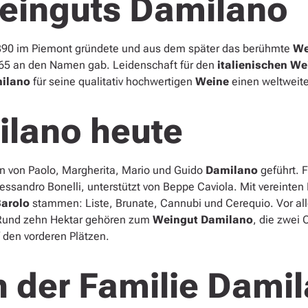
einguts Damilano
890 im Piemont gründete und aus dem später das berühmte
We
65 an den Namen gab. Leidenschaft für den
italienischen We
ilano
für seine qualitativ hochwertigen
Weine
einen weltweite
lano heute
on von Paolo, Margherita, Mario und Guido
Damilano
geführt. F
lessandro Bonelli, unterstützt von Beppe Caviola. Mit vereinten
arolo
stammen: Liste, Brunate, Cannubi und Cerequio. Vor al
. Rund zehn Hektar gehören zum
Weingut Damilano
, die zwei
 den vorderen Plätzen.
h der Familie Dami