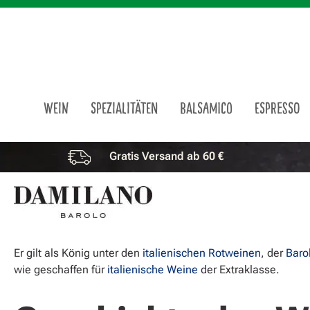
m Hauptinhalt springen
Zur Suche springen
Zur Hauptnavigation springen
WEIN
SPEZIALITÄTEN
BALSAMICO
ESPRESSO
Gratis Versand ab 60 €
Vorteile überspringen
Er gilt als König unter den
italienischen Rotweinen
, der
Baro
wie geschaffen für
italienische Weine
der Extraklasse.