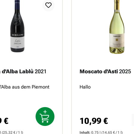
 d'Alba Lablù
2021
Moscato d'Asti
2025
d'Alba aus dem Piemont
Hallo
9 €
10,99 €
r Preis:
Regulärer Preis:
l
(25,32 € / 1 l)
Inhalt:
0.75 l
(14,65 € / 1 l)