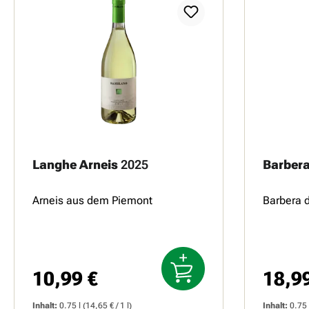
Langhe Arneis
2025
Barbera
Arneis aus dem Piemont
Barbera 
10,99 €
18,9
Regulärer Preis:
Reguläre
Inhalt:
0.75 l
(14,65 € / 1 l)
Inhalt:
0.75 