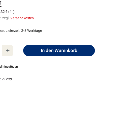
€
s:
32 € / 1 l)
. zzgl.
Versandkosten
ar, Lieferzeit: 2-3 Werktage
nzahl: Gib den gewünschten Wert ein oder
In den Warenkorb
el hinzufügen
:
71298