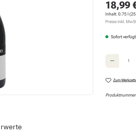
18,99 
Regulärer Prei
Inhalt:
0.75 l
(25,
Preise inkl. MwSt
Sofort verfügb
Produkt A
Zum Merkzett
Produktnummer
hrwerte