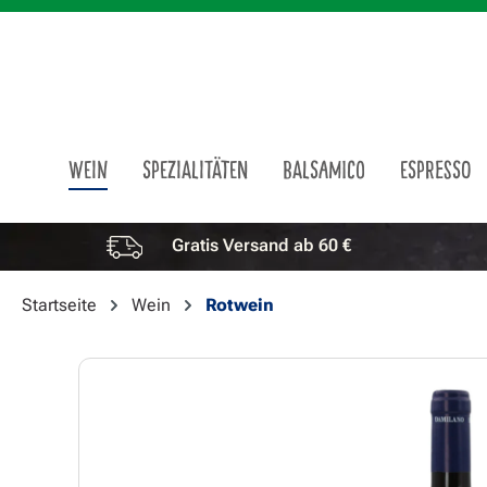
m Hauptinhalt springen
Zur Suche springen
Zur Hauptnavigation springen
WEIN
SPEZIALITÄTEN
BALSAMICO
ESPRESSO
Gratis Versand ab 60 €
Vorteile überspringen
Startseite
Wein
Rotwein
Bildergalerie überspringen