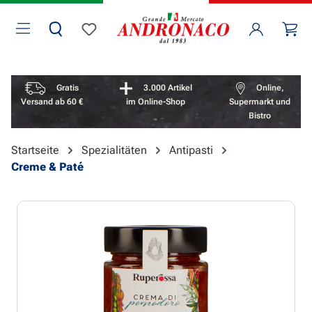
Zum Hauptinhalt springen
Wa
Du hast 0 Produkte auf dem Merkzettel
Vorteile überspringen
Gratis
3.000 Artikel
Online,
Versand ab 60 €
im Online-Shop
Supermarkt und
Bistro
Startseite
Spezialitäten
Antipasti
Creme & Paté
Bildergalerie überspringen