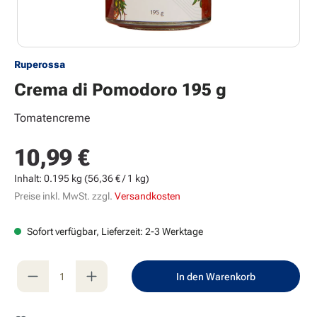
Ruperossa
Crema di Pomodoro 195 g
Tomatencreme
10,99 €
Regulärer Preis:
Inhalt:
0.195 kg
(56,36 € / 1 kg)
Preise inkl. MwSt. zzgl.
Versandkosten
Sofort verfügbar, Lieferzeit: 2-3 Werktage
Produkt Anzahl: Gib den gewünschten Wert e
In den Warenkorb