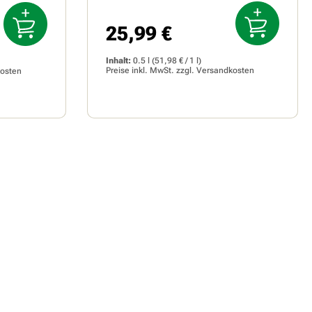
25,99 €
Regulärer Preis:
Inhalt:
0.5 l
(51,98 € / 1 l)
Preise inkl. MwSt. zzgl.
Versandkosten
osten