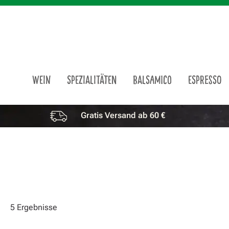
m Hauptinhalt springen
Zur Suche springen
Zur Hauptnavigation springen
WEIN
SPEZIALITÄTEN
BALSAMICO
ESPRESSO
Gratis Versand ab 60 €
Vorteile überspringen
5 Ergebnisse