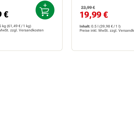
Regulärer Preis:
23,99 €
Verkaufspreis:
9 €
19,99 €
r Preis:
5 kg
(61,49 € / 1 kg)
Inhalt:
0.5 l
(39,98 € / 1 l)
 MwSt. zzgl.
Versandkosten
Preise inkl. MwSt. zzgl.
Versandk