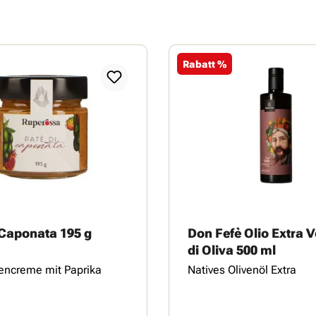
Rabatt %
 Caponata 195 g
Don Fefè Olio Extra V
di Oliva 500 ml
encreme mit Paprika
Natives Olivenöl Extra