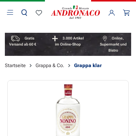
Zum Hauptinhalt springen
Wa
Du hast 0 Produkte auf dem Merkzettel
Vorteile überspringen
Gratis
3.000 Artikel
Online,
Versand ab 60 €
im Online-Shop
Supermarkt und
Bistro
Startseite
Grappa & Co.
Grappa klar
Bildergalerie überspringen