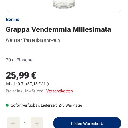
Nonino
Grappa Vendemmia Millesimata
Weisser Tresterbranntwein
70 cl Flasche
25,99 €
Regulärer Preis:
Inhalt:
0.7 l
(37,13 € / 1 l)
Preise inkl. MwSt. zzgl.
Versandkosten
Sofort verfügbar, Lieferzeit: 2-3 Werktage
Produkt Anzahl: Gib den gewünschten Wert e
In den Warenkorb