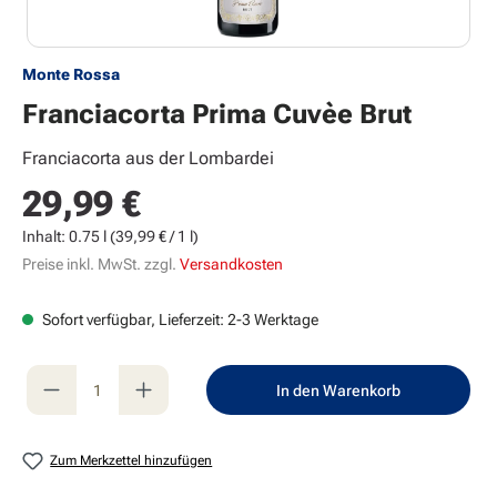
Monte Rossa
Franciacorta Prima Cuvèe Brut
Franciacorta aus der Lombardei
29,99 €
Regulärer Preis:
Inhalt:
0.75 l
(39,99 € / 1 l)
Preise inkl. MwSt. zzgl.
Versandkosten
Sofort verfügbar, Lieferzeit: 2-3 Werktage
Produkt Anzahl: Gib den gewünschten Wert e
In den Warenkorb
Zum Merkzettel hinzufügen