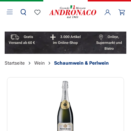
Zum Hauptinhalt springen
Wa
Du hast 0 Produkte auf dem Merkzettel
Vorteile überspringen
Gratis
3.000 Artikel
Online,
Versand ab 60 €
im Online-Shop
Supermarkt und
Bistro
Startseite
Wein
Schaumwein & Perlwein
Bildergalerie überspringen