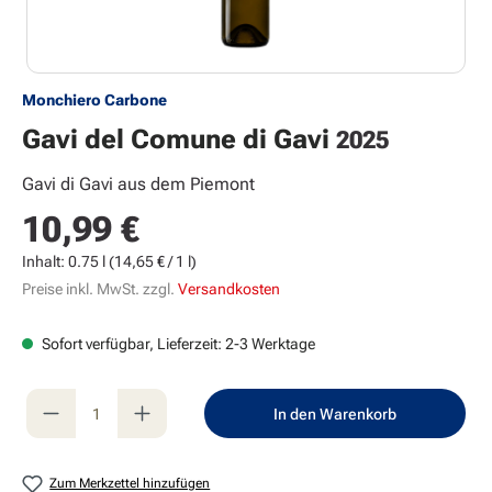
Monchiero Carbone
Gavi del Comune di Gavi
2025
Gavi di Gavi aus dem Piemont
10,99 €
Regulärer Preis:
Inhalt:
0.75 l
(14,65 € / 1 l)
Preise inkl. MwSt. zzgl.
Versandkosten
Sofort verfügbar, Lieferzeit: 2-3 Werktage
Produkt Anzahl: Gib den gewünschten Wert e
In den Warenkorb
Zum Merkzettel hinzufügen