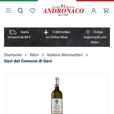
Zum Hauptinhalt springen
Wa
Du hast 0 Produkte auf dem Merkzettel
Vorteile überspringen
Gratis
3.000 Artikel
Online,
Versand ab 60 €
im Online-Shop
Supermarkt und
Bistro
Startseite
Wein
Italiens Weinwelten
Gavi del Comune di Gavi
Bildergalerie überspringen