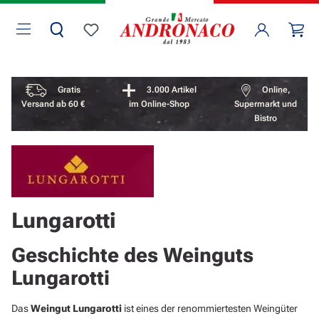
Zum Hauptinhalt springen
Wa
Du hast 0 Produkte auf dem Merkzettel
Vorteile überspringen
Gratis
3.000 Artikel
Online,
Versand ab 60 €
im Online-Shop
Supermarkt und
Bistro
Lungarotti
Geschichte des Weinguts
Lungarotti
Das
Weingut Lungarotti
ist eines der renommiertesten Weingüter