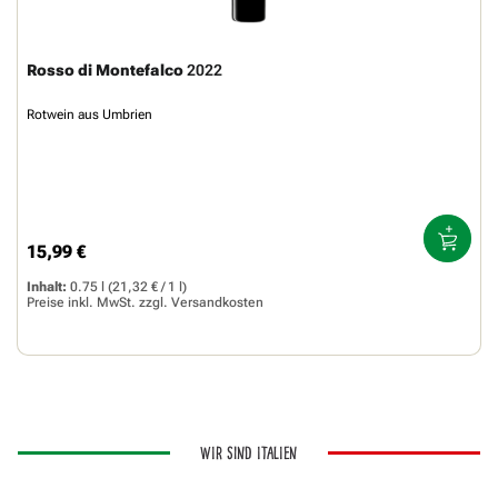
Rosso di Montefalco
2022
Rotwein aus Umbrien
15,99 €
Regulärer Preis:
Inhalt:
0.75 l
(21,32 € / 1 l)
Preise inkl. MwSt. zzgl.
Versandkosten
WIR SIND ITALIEN