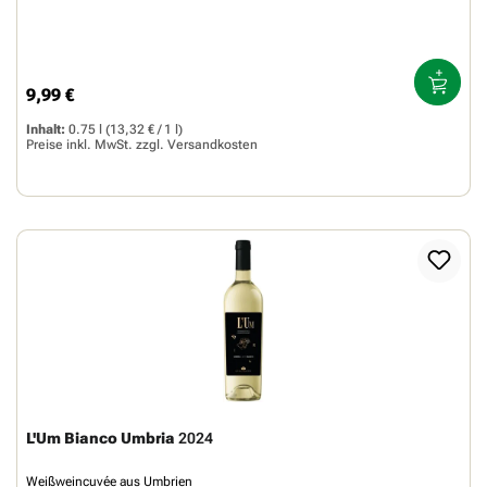
9,99 €
Regulärer Preis:
Inhalt:
0.75 l
(13,32 € / 1 l)
Preise inkl. MwSt. zzgl.
Versandkosten
L'Um Bianco Umbria
2024
Weißweincuvée aus Umbrien