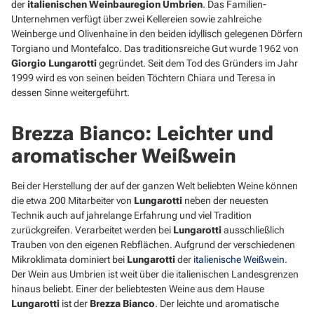
der
italienischen Weinbauregion Umbrien
. Das Familien-
Unternehmen verfügt über zwei Kellereien sowie zahlreiche
Weinberge und Olivenhaine in den beiden idyllisch gelegenen Dörfern
Torgiano und Montefalco. Das traditionsreiche Gut wurde 1962 von
Giorgio Lungarotti
gegründet. Seit dem Tod des Gründers im Jahr
1999 wird es von seinen beiden Töchtern Chiara und Teresa in
dessen Sinne weitergeführt.
Brezza Bianco: Leichter und
aromatischer Weißwein
Bei der Herstellung der auf der ganzen Welt beliebten Weine können
die etwa 200 Mitarbeiter von
Lungarotti
neben der neuesten
Technik auch auf jahrelange Erfahrung und viel Tradition
zurückgreifen. Verarbeitet werden bei
Lungarotti
ausschließlich
Trauben von den eigenen Rebflächen. Aufgrund der verschiedenen
Mikroklimata dominiert bei
Lungarotti
der
italienische Weißwein
.
Der Wein aus Umbrien ist weit über die italienischen Landesgrenzen
hinaus beliebt. Einer der beliebtesten Weine aus dem Hause
Lungarotti
ist der
Brezza Bianco
. Der leichte und aromatische