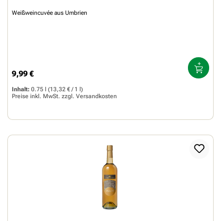
Weißweincuvée aus Umbrien
9,99 €
Regulärer Preis:
Inhalt:
0.75 l
(13,32 € / 1 l)
Preise inkl. MwSt. zzgl.
Versandkosten