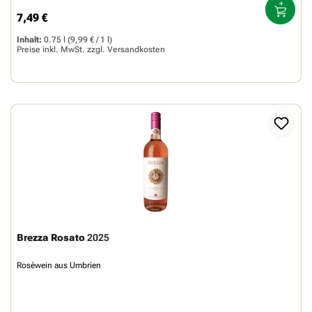
7,49 €
Regulärer Preis:
Inhalt:
0.75 l
(9,99 € / 1 l)
Preise inkl. MwSt. zzgl.
Versandkosten
Brezza Rosato
2025
Roséwein aus Umbrien