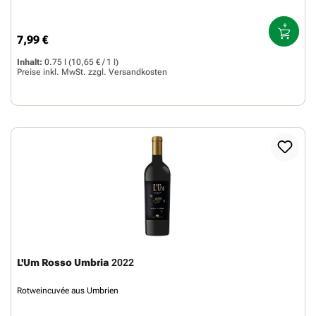
7,99 €
Regulärer Preis:
Inhalt:
0.75 l
(10,65 € / 1 l)
Preise inkl. MwSt. zzgl.
Versandkosten
L'Um Rosso Umbria
2022
Rotweincuvée aus Umbrien