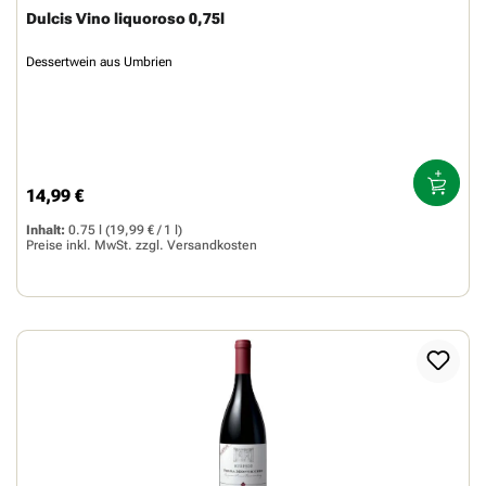
Dulcis Vino liquoroso 0,75l
Dessertwein aus Umbrien
14,99 €
Regulärer Preis:
Inhalt:
0.75 l
(19,99 € / 1 l)
Preise inkl. MwSt. zzgl.
Versandkosten