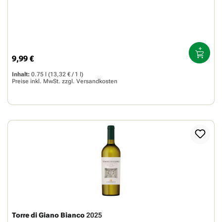
9,99 €
Regulärer Preis:
Inhalt:
0.75 l
(13,32 € / 1 l)
Preise inkl. MwSt. zzgl.
Versandkosten
Torre di Giano Bianco
2025