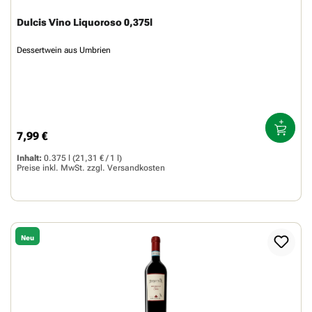
Dulcis Vino Liquoroso 0,375l
Dessertwein aus Umbrien
7,99 €
Regulärer Preis:
Inhalt:
0.375 l
(21,31 € / 1 l)
Preise inkl. MwSt. zzgl.
Versandkosten
Neu