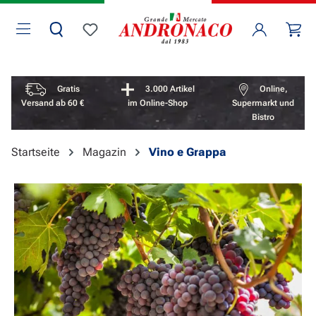
Zum Hauptinhalt springen
Wa
Du hast 0 Produkte auf dem Merkzettel
Vorteile überspringen
Gratis
3.000 Artikel
Online,
Versand ab 60 €
im Online-Shop
Supermarkt und
Bistro
Startseite
Magazin
Vino e Grappa