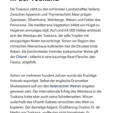
Die Toskana zählt zu den schönsten Landschaften Italiens:
Zwischen Appennin und Thyrrenischem Meer prägen
Zypressen, Olivenhaine, Weinberge, Wiesen und Felder das
Panorama. Die mediterrane Vegetation bildet von Hügel zu
Hügel ein anmutiges Idyll. Auf rund 64.000 Hektar erstreckt
sich der Weinbau der Toskana, der edle Tropfen mit
einzigartigen Noten hervorbringt. Schon vor Beginn des
römischen Weinanbaus kultivierten hier die Etrusker erste
Reben. Als berühmtester Vertreter toskanischer Weine gilt
der
Chianti
– stilecht in eine bauchige Bast-Flasche, den
Fiasco, abgefüllt.
Schon vor mehreren hundert Jahren wurde der fruchtige
Rotwein exportiert. Selbst der englische Dramatiker
Shakespeare soll von den
italienischen Weinen
angetan
gewesen sein. Der internationale Erfolg des Weinbaus in der
Toskana hatte aber auch seine Schattenseiten: Winzer
außerhalb des Chianti-Gebiets versuchten den Wein zu
kopieren. Der damalige Regent, Großherzog Cosimo III. de‘
Medici von Toskana, wollte das nicht hinnehmen: Er