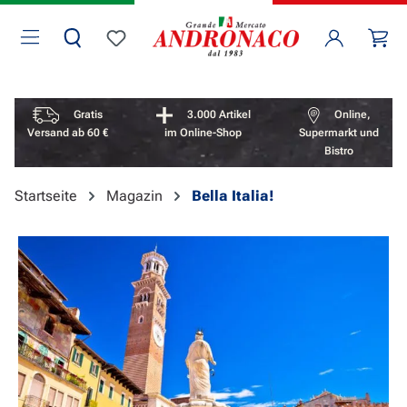
Zum Hauptinhalt springen
Wa
Du hast 0 Produkte auf dem Merkzettel
Vorteile überspringen
Gratis
3.000 Artikel
Online,
Versand ab 60 €
im Online-Shop
Supermarkt und
Bistro
Startseite
Magazin
Bella Italia!