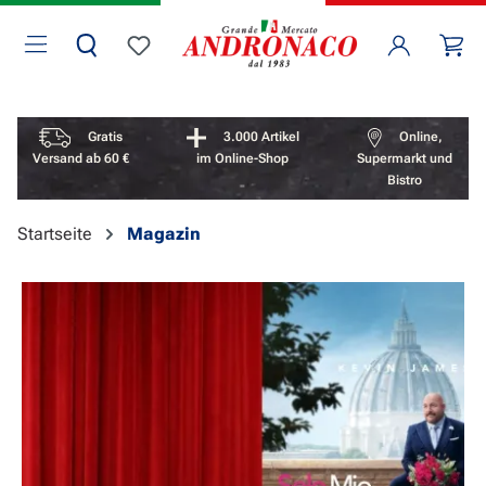
Zum Hauptinhalt springen
Wa
Du hast 0 Produkte auf dem Merkzettel
Vorteile überspringen
Gratis
3.000 Artikel
Online,
Versand ab 60 €
im Online-Shop
Supermarkt und
Bistro
Startseite
Magazin