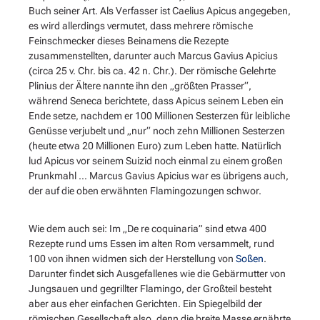
Buch seiner Art. Als Verfasser ist Caelius Apicus angegeben,
es wird allerdings vermutet, dass mehrere römische
Feinschmecker dieses Beinamens die Rezepte
zusammenstellten, darunter auch Marcus Gavius Apicius
(circa 25 v. Chr. bis ca. 42 n. Chr.). Der römische Gelehrte
Plinius der Ältere nannte ihn den „größten Prasser“,
während Seneca berichtete, dass Apicus seinem Leben ein
Ende setze, nachdem er 100 Millionen Sesterzen für leibliche
Genüsse verjubelt und „nur“ noch zehn Millionen Sesterzen
(heute etwa 20 Millionen Euro) zum Leben hatte. Natürlich
lud Apicus vor seinem Suizid noch einmal zu einem großen
Prunkmahl … Marcus Gavius Apicius war es übrigens auch,
der auf die oben erwähnten Flamingozungen schwor.
Wie dem auch sei: Im „De re coquinaria” sind etwa 400
Rezepte rund ums Essen im alten Rom versammelt, rund
100 von ihnen widmen sich der Herstellung von
Soßen
.
Darunter findet sich Ausgefallenes wie die Gebärmutter von
Jungsauen und gegrillter Flamingo, der Großteil besteht
aber aus eher einfachen Gerichten. Ein Spiegelbild der
römischen Gesellschaft also, denn die breite Masse ernährte