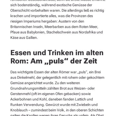
sich bodenständig, während exotische Genüsse der
Oberschicht vorbehalten waren. Die allerdings ließ es richtig
krachen und importierte alles, was die Provinzen des
riesigen Imperiums hergaben: Austern von den
Britannischen Inseln, Meerbarben aus dem Roten Meer,
Pfaue aus Babylonien, Stachelschwein aus Nordafrika und
Käse aus Gallien.
Essen und Trinken im alten
Rom
: Am „puls“ der Zeit
Das wichtigste Essen der alten Römer war „puls“, ein Brei
aus Dinkelmehl, der gelegentlich mit rohem oder gekochtem
Gemüse angerichtet wurde. Zu den weiteren
Grundnahrungsmitteln zählten Brot aus Weizen- oder
Gerstenmehl (oft im eigenen Ofen gebacken) sowie
Ackerbohnen und Kohl, daneben fanden Lattich und
Runken Verwendung. Gewürzt wurde mit Zwiebeln und
Knoblauch – zumindest beim Volk, in den oberen Schichten
galten die Knollen wegen ihres Geruchs als unfein. Als Obst