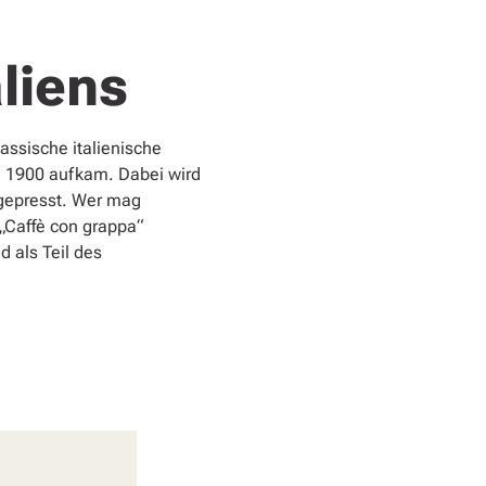
aliens
assische italienische
um 1900 aufkam. Dabei wird
 gepresst. Wer mag
 „Caffè con grappa“
 als Teil des