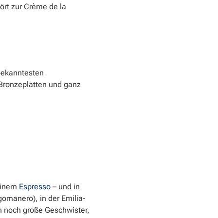
ört zur Crème de la
 bekanntesten
t Bronzeplatten und ganz
keinem
Espresso
– und in
omanero), in der Emilia-
n noch große Geschwister,