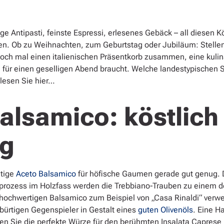
e Antipasti, feinste Espressi, erlesenes Gebäck – all diesen Kö
en. Ob zu Weihnachten, zum Geburtstag oder Jubiläum: Stellen
och mal einen italienischen Präsentkorb zusammen, eine kulina
an für einen geselligen Abend braucht. Welche landestypischen S
 lesen Sie hier…
alsamico: köstlich
ig
mtige
Aceto Balsamico
für höfische Gaumen gerade gut genug. D
rozess im Holzfass werden die Trebbiano-Trauben zu einem der
 hochwertigen Balsamico zum Beispiel von „Casa Rinaldi“ verw
bürtigen Gegenspieler in Gestalt eines
guten Olivenöls
. Eine H
ben Sie die perfekte Würze für den berühmten Insalata Capres