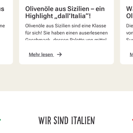
us
Olivenöle aus Sizilien – ein
Wa
Highlight „dall’Italia“!
Ol
nne
Olivenöle aus Sizilien sind eine Klasse
Die
für sich! Sie haben einen auserlesenen
von
Geschmack, dessen Palette von mittel
Sup
bis intensiv fruchtig reicht.
läs
bea
Mehr lesen
M
WIR SIND ITALIEN