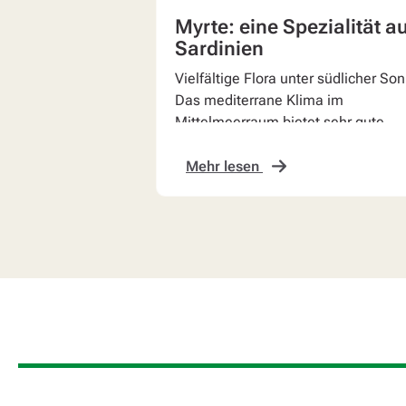
Myrte: eine Spezialität a
Sardinien
Vielfältige Flora unter südlicher So
Das mediterrane Klima im
Mittelmeerraum bietet sehr gute
Bedingungen für eine üppige
Vegetation.
Mehr lesen