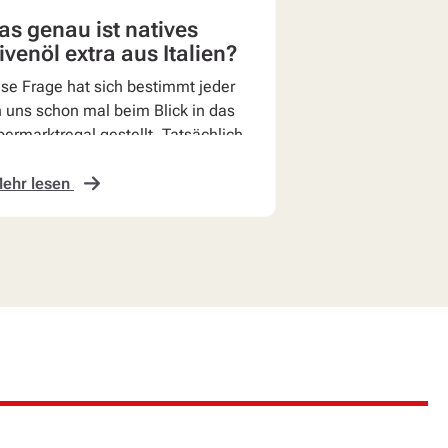
s genau ist natives
ivenöl extra aus Italien?
se Frage hat sich bestimmt jeder
 uns schon mal beim Blick in das
ermarktregal gestellt. Tatsächlich
st sie sich auch relativ einfach
n...
ehr lesen