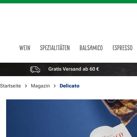
m Hauptinhalt springen
Zur Suche springen
Zur Hauptnavigation springen
WEIN
SPEZIALITÄTEN
BALSAMICO
ESPRESSO
Gratis Versand ab 60 €
Vorteile überspringen
Startseite
Magazin
Delicato