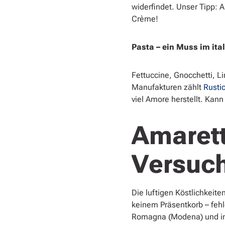
widerfindet. Unser Tipp: Al
Crème!
Pasta – ein Muss im ita
Fettuccine, Gnocchetti, L
Manufakturen zählt
Rusti
viel Amore herstellt. Kan
Amarett
Versuc
Die luftigen Köstlichkei
keinem Präsentkorb – feh
Romagna (Modena) und in 