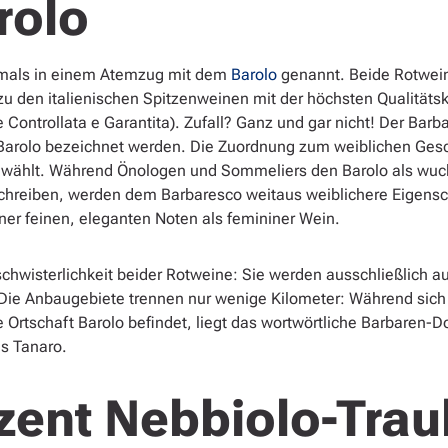
rolo
tmals in einem Atemzug mit dem
Barolo
genannt. Beide Rotwe
zu den italienischen Spitzenweinen mit der höchsten Qualitä
 Controllata e Garantita). Zufall? Ganz und gar nicht! Der Bar
 Barolo bezeichnet werden. Die Zuordnung zum weiblichen Gesc
ählt. Während Önologen und Sommeliers den Barolo als wucht
chreiben, werden dem Barbaresco weitaus weiblichere Eigensch
ner feinen, eleganten Noten als femininer Wein.
schwisterlichkeit beider Rotweine: Sie werden ausschließlich a
 Die Anbaugebiete trennen nur wenige Kilometer: Während sich
e Ortschaft Barolo befindet, liegt das wortwörtliche Barbaren-D
es Tanaro.
zent Nebbiolo-Tra