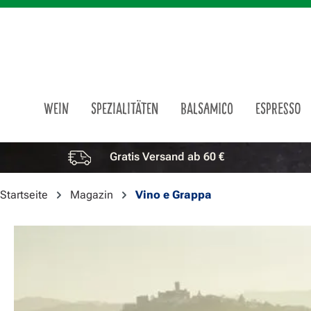
m Hauptinhalt springen
Zur Suche springen
Zur Hauptnavigation springen
WEIN
SPEZIALITÄTEN
BALSAMICO
ESPRESSO
Gratis Versand ab 60 €
Vorteile überspringen
Startseite
Magazin
Vino e Grappa