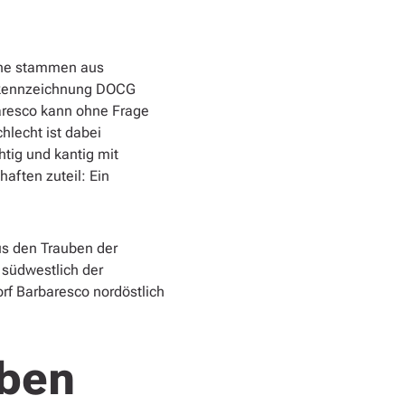
ine stammen aus
tskennzeichnung DOCG
baresco kann ohne Frage
hlecht ist dabei
ig und kantig mit
aften zuteil: Ein
us den Trauben der
 südwestlich der
orf Barbaresco nordöstlich
uben