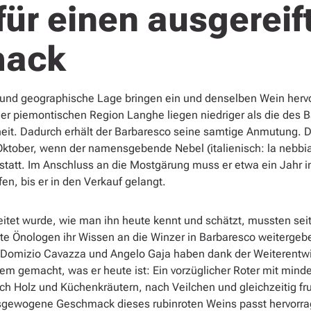
für einen ausgereif
mack
und geographische Lage bringen ein und denselben Wein hervor, 
er piemontischen Region Langhe liegen niedriger als die des B
it. Dadurch erhält der Barbaresco seine samtige Anmutung. D
 Oktober, wenn der namensgebende Nebel (italienisch: la nebbi
e statt. Im Anschluss an die Mostgärung muss er etwa ein Jahr
fen, bis er in den Verkauf gelangt.
eitet wurde, wie man ihn heute kennt und schätzt, mussten sei
te Önologen ihr Wissen an die Winzer in Barbaresco weitergeb
r Domizio Cavazza und Angelo Gaja haben dank der Weiterentwi
em gemacht, was er heute ist: Ein vorzüglicher Roter mit min
ach Holz und Küchenkräutern, nach Veilchen und gleichzeitig fr
sgewogene Geschmack dieses rubinroten Weins passt hervorra