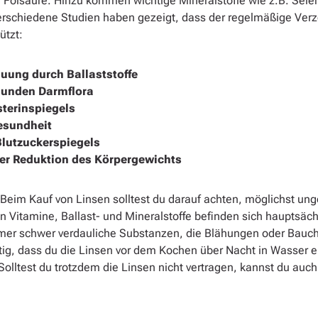
 Folsäure. Hinzu kommen wichtige Mineralstoffe wie z.B. Selen
schiedene Studien haben gezeigt, dass der regelmäßige Verz
ützt:
uung durch Ballaststoffe
sunden Darmflora
terinspiegels
esundheit
Blutzuckerspiegels
der Reduktion des Körpergewichts
 Beim Kauf von Linsen solltest du darauf achten, möglichst un
 Vitamine, Ballast- und Mineralstoffe befinden sich hauptsächl
mer schwer verdauliche Substanzen, die Blähungen oder Bau
tig, dass du die Linsen vor dem Kochen über Nacht in Wasser e
olltest du trotzdem die Linsen nicht vertragen, kannst du auch