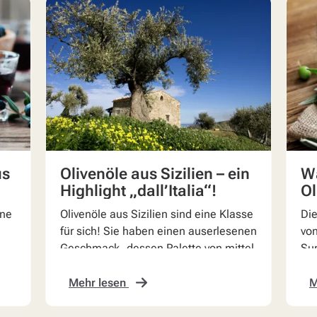
us
Olivenöle aus Sizilien – ein
Wa
Highlight „dall’Italia“!
Ol
nne
Olivenöle aus Sizilien sind eine Klasse
Die
für sich! Sie haben einen auserlesenen
von
Geschmack, dessen Palette von mittel
Sup
bis intensiv fruchtig reicht.
läs
bea
Mehr lesen
M