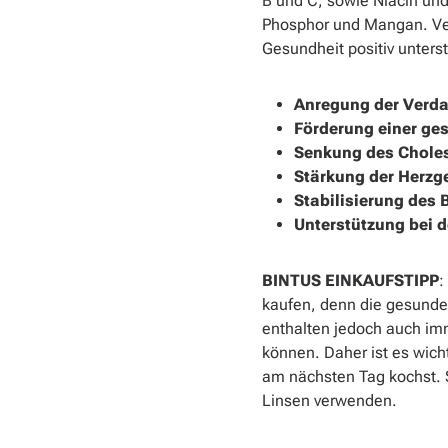
B und C, sowie Niacin und
Phosphor und Mangan. Ver
Gesundheit positiv unterst
Anregung der Verda
Förderung einer ge
Senkung des Choles
Stärkung der Herzg
Stabilisierung des 
Unterstützung bei 
BINTUS
EINKAUFSTIPP
:
kaufen, denn die gesunden
enthalten jedoch auch im
können. Daher ist es wich
am nächsten Tag kochst. S
Linsen verwenden.