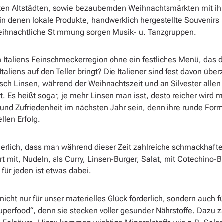
n Altstädten, sowie bezaubernden Weihnachtsmärkten mit ihre
n denen lokale Produkte, handwerklich hergestellte Souvenir
weihnachtliche Stimmung sorgen Musik- u. Tanzgruppen.
n Italiens Feinschmeckerregion ohne ein festliches Menü, da
aliens auf den Teller bringt? Die Italiener sind fest davon übe
tsch Linsen, während der Weihnachtszeit und an Silvester allen
 Es heißt sogar, je mehr Linsen man isst, desto reicher wird 
und Zufriedenheit im nächsten Jahr sein, denn ihre runde For
llen Erfolg.
derlich, dass man während dieser Zeit zahlreiche schmackhaft
t mit, Nudeln, als Curry, Linsen-Burger, Salat, mit Cotechino-B
 für jeden ist etwas dabei.
icht nur für unser materielles Glück förderlich, sondern auch 
Superfood“, denn sie stecken voller gesunder Nährstoffe. Dazu z