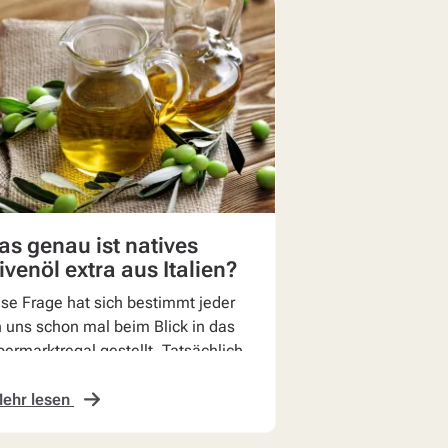
s genau ist natives
ivenöl extra aus Italien?
se Frage hat sich bestimmt jeder
 uns schon mal beim Blick in das
ermarktregal gestellt. Tatsächlich
st sie sich auch relativ einfach
n...
ehr lesen