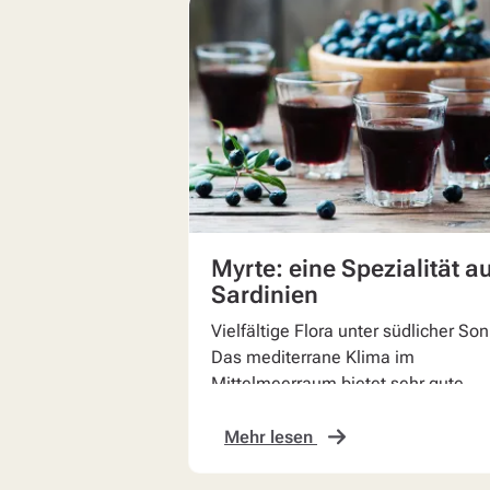
Myrte: eine Spezialität a
Sardinien
Vielfältige Flora unter südlicher So
Das mediterrane Klima im
Mittelmeerraum bietet sehr gute
Bedingungen für eine üppige
Vegetation.
Mehr lesen