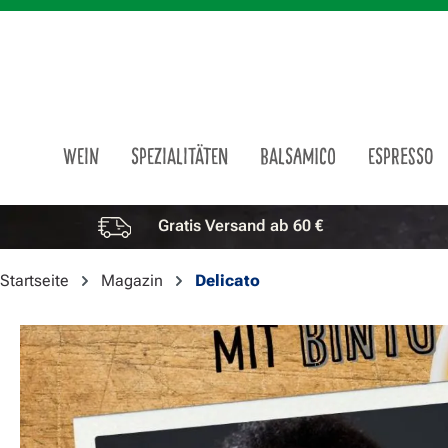
m Hauptinhalt springen
Zur Suche springen
Zur Hauptnavigation springen
WEIN
SPEZIALITÄTEN
BALSAMICO
ESPRESSO
Gratis Versand ab 60 €
Vorteile überspringen
Startseite
Magazin
Delicato