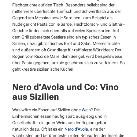
Fischgerichte auf den Tisch. Besonders beliebt sind der
mittlerweile überfischte Tunfisch und Schwertfisch aus der
Gegend um Messina sowie Sardinen, zum Beispiel als
Nudelgericht Pasta con le Sarde. Hechtdorsch- und Glatthai-
Gerichte finden sich ebenfalls auf vielen Speisekarten. Auf
dem Grill zubereitete Seetiere sind ein typisches Essen in
Sizilien, dazu gibt’s frisches Brot und Salat. Meeresfrüchte
sind außerdem oft Grundlage für raffinierte Würzideen: Der
Rogen vom Ricci de Mare, dem Seeigel, wird beispielsweise
über Pasta gegeben, um sie geschmacklich zu verfeinern. So
geht kreative sizilianische Küche!
Nero d’Avola und Co: Vino
aus Sizilien
Was wäre ein Essen auf Sizilien ohne
Wein
? Die
Einheimischen essen häufig spät, ausgiebig und in
Gesellschaft – ein guter Wein aus der Region gehört
natürlich dazu. Oft ist es ein
Nero d’Avola
, eine der
wichtigsten und berühmtesten roten Rebsorten der Insel, die