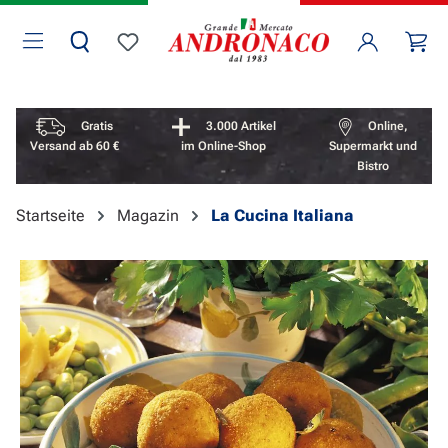
Zum Hauptinhalt springen
Wa
Du hast 0 Produkte auf dem Merkzettel
Vorteile überspringen
Gratis
3.000 Artikel
Online,
Versand ab 60 €
im Online-Shop
Supermarkt und
Bistro
Startseite
Magazin
La Cucina Italiana