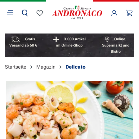
Zum Hauptinhalt springen
Wa
Du hast 0 Produkte auf dem Merkzettel
Vorteile überspringen
Gratis
3.000 Artikel
Online,
Versand ab 60 €
im Online-Shop
Supermarkt und
Bistro
Startseite
Magazin
Delicato