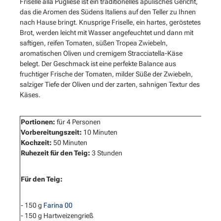
Friselle alla Pugliese ist ein traditionelles apulisches Gericht,
das die Aromen des Südens Italiens auf den Teller zu Ihnen
nach Hause bringt. Knusprige Friselle, ein hartes, geröstetes
Brot, werden leicht mit Wasser angefeuchtet und dann mit
saftigen, reifen Tomaten, süßen Tropea Zwiebeln,
aromatischen Oliven und cremigem Stracciatella-Käse
belegt. Der Geschmack ist eine perfekte Balance aus
fruchtiger Frische der Tomaten, milder Süße der Zwiebeln,
salziger Tiefe der Oliven und der zarten, sahnigen Textur des
Käses.
Portionen:
für 4 Personen
Vorbereitungszeit:
10 Minuten
Kochzeit:
50 Minuten
Ruhezeit für den Teig:
3 Stunden
Für den Teig:
- 150 g
Farina 00
- 150 g Hartweizengrieß