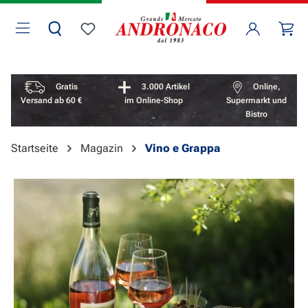
Zum Hauptinhalt springen
Wa
Du hast 0 Produkte auf dem Merkzettel
Vorteile überspringen
Gratis
3.000 Artikel
Online,
Versand ab 60 €
im Online-Shop
Supermarkt und
Bistro
Startseite
Magazin
Vino e Grappa