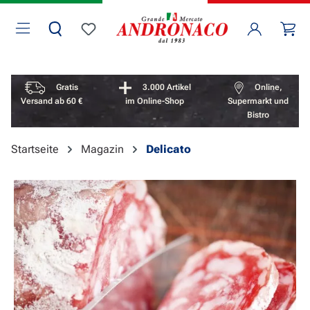
Zum Hauptinhalt springen
Wa
Du hast 0 Produkte auf dem Merkzettel
Vorteile überspringen
Gratis
3.000 Artikel
Online,
Versand ab 60 €
im Online-Shop
Supermarkt und
Bistro
Startseite
Magazin
Delicato