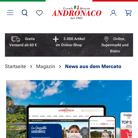
Zum Hauptinhalt springen
Wa
Du hast 0 Produkte auf dem Merkzettel
Vorteile überspringen
Gratis
3.000 Artikel
Online,
Versand ab 60 €
im Online-Shop
Supermarkt und
Bistro
Startseite
Magazin
News aus dem Mercato