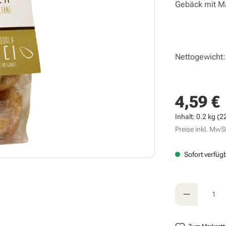
Gebäck mit M
Nettogewicht:
4,59 €
Regulärer Prei
Inhalt:
0.2 kg
(22
Preise inkl. MwSt
Sofort verfügb
Produkt A