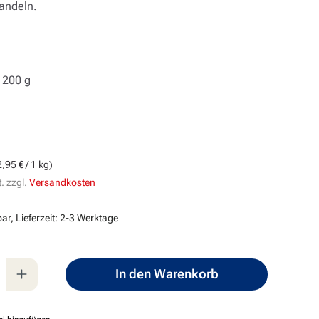
andeln.
 200 g
s:
,95 € / 1 kg)
. zzgl.
Versandkosten
ar, Lieferzeit: 2-3 Werktage
nzahl: Gib den gewünschten Wert ein oder
In den Warenkorb