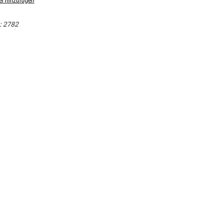
el hinzufügen
:
2782