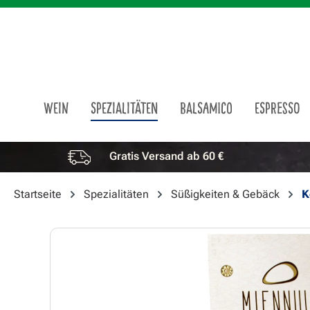
m Hauptinhalt springen
Zur Suche springen
Zur Hauptnavigation springen
WEIN
SPEZIALITÄTEN
BALSAMICO
ESPRESSO
Gratis Versand ab 60 €
Vorteile überspringen
Startseite
Spezialitäten
Süßigkeiten & Gebäck
K
Bildergalerie überspringen