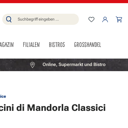
Du hast 0 Produ
Wa
AGAZIN
FILIALEN
BISTROS
GROSSHANDEL
Online, Supermarkt und Bistro
nice
cini di Mandorla Classici