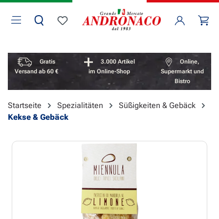
Zum Hauptinhalt springen
Wa
Du hast 0 Produkte auf dem Merkzettel
Vorteile überspringen
Gratis
3.000 Artikel
Online,
Versand ab 60 €
im Online-Shop
Supermarkt und
Bistro
Startseite
Spezialitäten
Süßigkeiten & Gebäck
Kekse & Gebäck
Bildergalerie überspringen