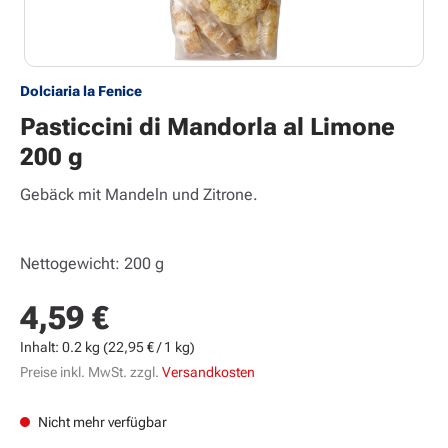
Dolciaria la Fenice
Pasticcini di Mandorla al Limone
200 g
Gebäck mit Mandeln und Zitrone.
Nettogewicht: 200 g
4,59 €
Regulärer Preis:
Inhalt:
0.2 kg
(22,95 € / 1 kg)
Preise inkl. MwSt. zzgl.
Versandkosten
Nicht mehr verfügbar