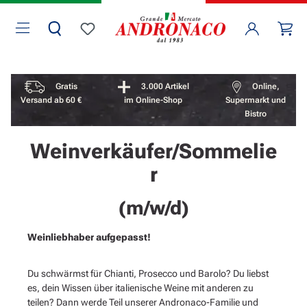
Zum Hauptinhalt springen
Wa
Du hast 0 Produkte auf dem Merkzettel
Vorteile überspringen
Gratis
3.000 Artikel
Online,
Versand ab 60 €
im Online-Shop
Supermarkt und
Bistro
Weinverkäufer/Sommelie
r
(m/w/d)
Weinliebhaber aufgepasst!
Du schwärmst für Chianti, Prosecco und Barolo? Du liebst
es, dein Wissen über italienische Weine mit anderen zu
teilen? Dann werde Teil unserer Andronaco-Familie und