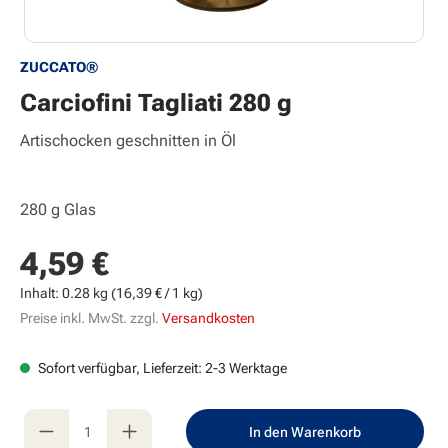
ZUCCATO®
Carciofini Tagliati 280 g
Artischocken geschnitten in Öl
280 g Glas
4,59 €
Regulärer Preis:
Inhalt:
0.28 kg
(16,39 € / 1 kg)
Preise inkl. MwSt. zzgl.
Versandkosten
Sofort verfügbar, Lieferzeit: 2-3 Werktage
Produkt Anzahl: Gib den gewünschten Wert e
In den Warenkorb