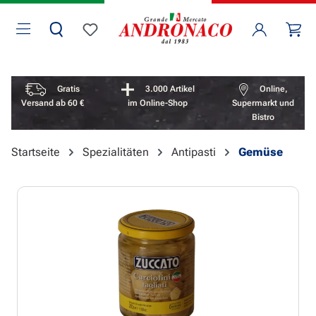
Zum Hauptinhalt springen
Wa
Du hast 0 Produkte auf dem Merkzettel
Vorteile überspringen
Gratis
3.000 Artikel
Online,
Versand ab 60 €
im Online-Shop
Supermarkt und
Bistro
Startseite
Spezialitäten
Antipasti
Gemüse
Bildergalerie überspringen