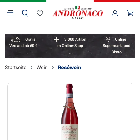
Zum Hauptinhalt springen
Wa
Du hast 0 Produkte auf dem Merkzettel
Vorteile überspringen
Gratis
3.000 Artikel
Online,
Versand ab 60 €
im Online-Shop
Supermarkt und
Bistro
Startseite
Wein
Roséwein
Bildergalerie überspringen