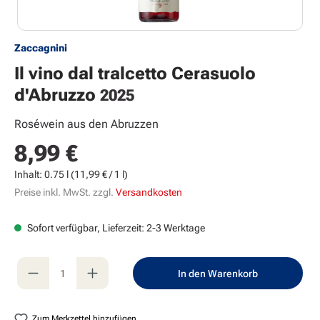
Zaccagnini
Il vino dal tralcetto Cerasuolo
d'Abruzzo
2025
Roséwein aus den Abruzzen
8,99 €
Regulärer Preis:
Inhalt:
0.75 l
(11,99 € / 1 l)
Preise inkl. MwSt. zzgl.
Versandkosten
Sofort verfügbar, Lieferzeit: 2-3 Werktage
Produkt Anzahl: Gib den gewünschten Wert e
In den Warenkorb
Zum Merkzettel hinzufügen