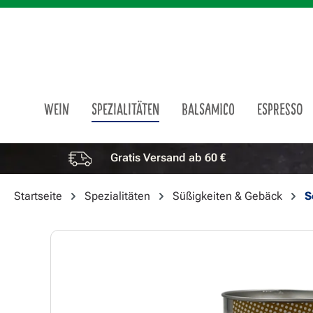
m Hauptinhalt springen
Zur Suche springen
Zur Hauptnavigation springen
WEIN
SPEZIALITÄTEN
BALSAMICO
ESPRESSO
Gratis Versand ab 60 €
Vorteile überspringen
Startseite
Spezialitäten
Süßigkeiten & Gebäck
S
Bildergalerie überspringen