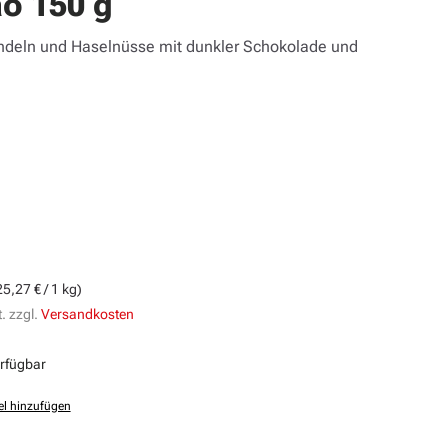
o 150 g
ndeln und Haselnüsse mit dunkler Schokolade und
s:
25,27 € / 1 kg)
. zzgl.
Versandkosten
erfügbar
el hinzufügen