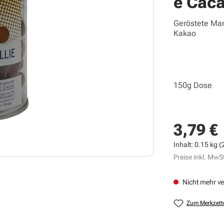
e Caca
Geröstete Ma
Kakao
150g Dose
3,79 €
Regulärer Prei
Inhalt:
0.15 kg
(
Preise inkl. MwSt
Nicht mehr v
Zum Merkzett