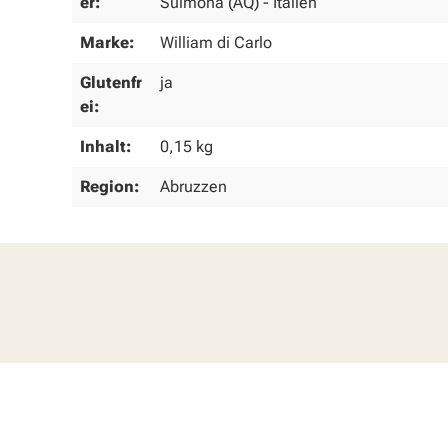
er:
Sulmona (AQ) - Italien
Marke:
William di Carlo
Glutenfr
ja
ei:
Inhalt:
0,15 kg
Region:
Abruzzen