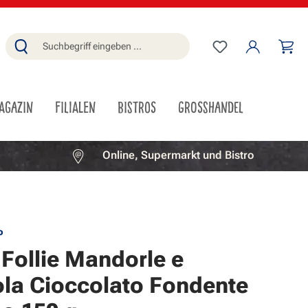
Du hast 0 Produ
Wa
AGAZIN
FILIALEN
BISTROS
GROSSHANDEL
Online, Supermarkt und Bistro
o
 Follie Mandorle e
la Cioccolato Fondente