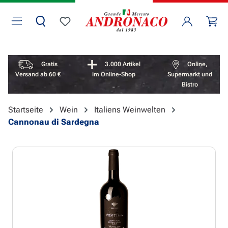
Zum Hauptinhalt springen
Wa
Du hast 0 Produkte auf dem Merkzettel
Vorteile überspringen
Gratis
3.000 Artikel
Online,
Versand ab 60 €
im Online-Shop
Supermarkt und
Bistro
Startseite
Wein
Italiens Weinwelten
Cannonau di Sardegna
Bildergalerie überspringen