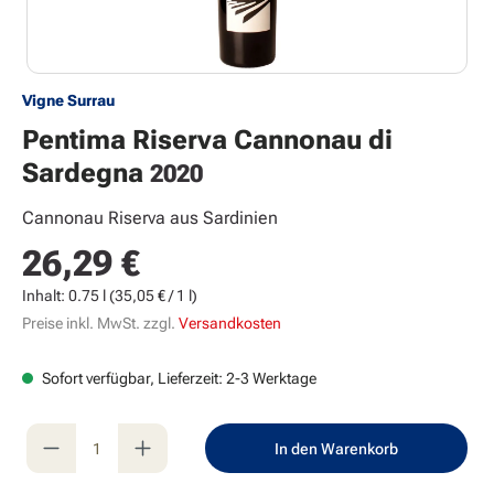
Vigne Surrau
Pentima Riserva Cannonau di
Sardegna
2020
Cannonau Riserva aus Sardinien
26,29 €
Regulärer Preis:
Inhalt:
0.75 l
(35,05 € / 1 l)
Preise inkl. MwSt. zzgl.
Versandkosten
Sofort verfügbar, Lieferzeit: 2-3 Werktage
Produkt Anzahl: Gib den gewünschten Wert e
In den Warenkorb