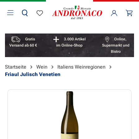
Zum Hauptinhalt springen
Wa
Du hast 0 Produkte auf dem Merkzettel
Vorteile überspringen
Gratis
3.000 Artikel
Online,
Versand ab 60 €
im Online-Shop
Supermarkt und
Bistro
Startseite
Wein
Italiens Weinregionen
Friaul Julisch Venetien
Bildergalerie überspringen