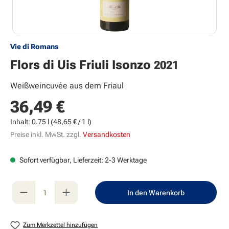
Vie di Romans
Flors di Uis Friuli Isonzo
2021
Weißweincuvée aus dem Friaul
36,49 €
Regulärer Preis:
Inhalt:
0.75 l
(48,65 € / 1 l)
Preise inkl. MwSt. zzgl.
Versandkosten
Sofort verfügbar, Lieferzeit: 2-3 Werktage
Produkt Anzahl: Gib den gewünschten Wert e
In den Warenkorb
Zum Merkzettel hinzufügen