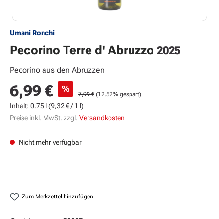
Umani Ronchi
Pecorino Terre d' Abruzzo
2025
Pecorino aus den Abruzzen
Verkaufspreis:
6,99 €
%
Regulärer Preis:
7,99 €
(12.52% gespart)
Inhalt:
0.75 l
(9,32 € / 1 l)
Preise inkl. MwSt. zzgl.
Versandkosten
Nicht mehr verfügbar
Zum Merkzettel hinzufügen