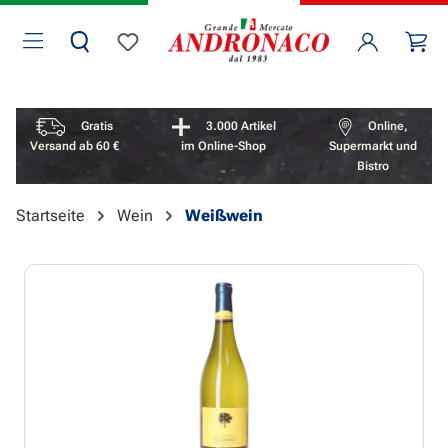
Zum Hauptinhalt springen
Wa
Du hast 0 Produkte auf dem Merkzettel
Vorteile überspringen
Gratis
3.000 Artikel
Online,
Versand ab 60 €
im Online-Shop
Supermarkt und
Bistro
Startseite
Wein
Weißwein
Bildergalerie überspringen