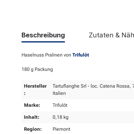
Beschreibung
Zutaten & Nä
Haselnuss Pralinen von
Trifulòt
180 g Packung
Hersteller
Tartuflanghe Srl - loc. Catena Rossa, 7
:
Italien
Marke:
Trifulòt
Inhalt:
0,18 kg
Region:
Piemont