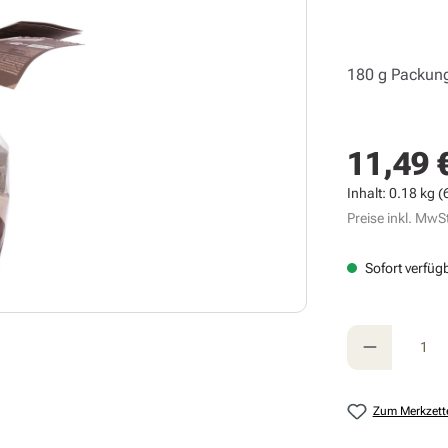
180 g Packun
11,49 
Regulärer Prei
Inhalt:
0.18 kg
(
Preise inkl. MwSt
Sofort verfügb
Produkt A
Zum Merkzett