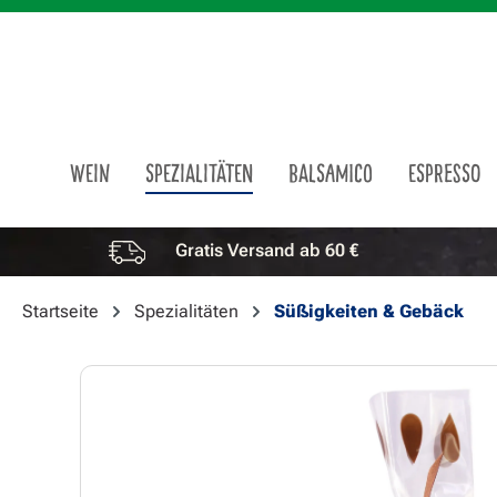
m Hauptinhalt springen
Zur Suche springen
Zur Hauptnavigation springen
WEIN
SPEZIALITÄTEN
BALSAMICO
ESPRESSO
Gratis Versand ab 60 €
Vorteile überspringen
Startseite
Spezialitäten
Süßigkeiten & Gebäck
Bildergalerie überspringen