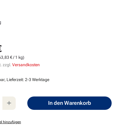
g
€
s:
63,83 € / 1 kg)
. zzgl.
Versandkosten
ar, Lieferzeit: 2-3 Werktage
nzahl: Gib den gewünschten Wert ein oder
In den Warenkorb
el hinzufügen