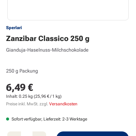
Sperlari
Zanzibar Classico 250 g
Gianduja-Haselnuss-Milchschokolade
250 g Packung
6,49 €
Regulärer Preis:
Inhalt:
0.25 kg
(25,96 € / 1 kg)
Preise inkl. MwSt. zzgl.
Versandkosten
Sofort verfügbar, Lieferzeit: 2-3 Werktage
Produkt Anzahl: Gib den gewünschten Wert e