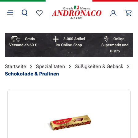
Zum Hauptinhalt springen
Wa
Du hast 0 Produkte auf dem Merkzettel
Vorteile überspringen
Gratis
3.000 Artikel
Online,
Versand ab 60 €
im Online-Shop
Supermarkt und
Bistro
Startseite
Spezialitäten
Süßigkeiten & Gebäck
Schokolade & Pralinen
Bildergalerie überspringen