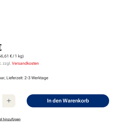
€
s:
66,61 € / 1 kg)
. zzgl.
Versandkosten
ar, Lieferzeit: 2-3 Werktage
nzahl: Gib den gewünschten Wert ein oder
In den Warenkorb
el hinzufügen