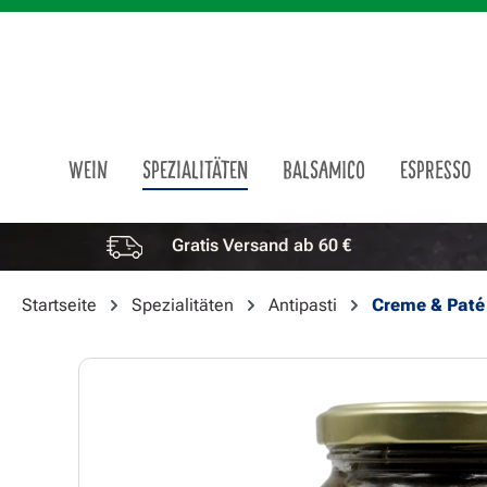
m Hauptinhalt springen
Zur Suche springen
Zur Hauptnavigation springen
WEIN
SPEZIALITÄTEN
BALSAMICO
ESPRESSO
Gratis Versand ab 60 €
Vorteile überspringen
Startseite
Spezialitäten
Antipasti
Creme & Paté
Bildergalerie überspringen