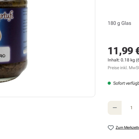
180 g Glas
11,99 
Regulärer Prei
Inhalt:
0.18 kg
(
Preise inkl. MwSt
Sofort verfügb
Produkt A
Zum Merkzett