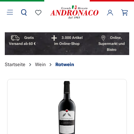
Zum Hauptinhalt springen
Wa
Du hast 0 Produkte auf dem Merkzettel
Vorteile überspringen
Gratis
3.000 Artikel
Online,
Versand ab 60 €
im Online-Shop
Supermarkt und
Bistro
Startseite
Wein
Rotwein
Bildergalerie überspringen