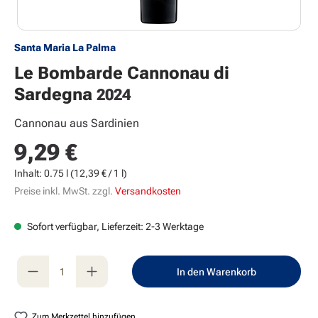
Santa Maria La Palma
Le Bombarde Cannonau di
Sardegna
2024
Cannonau aus Sardinien
9,29 €
Regulärer Preis:
Inhalt:
0.75 l
(12,39 € / 1 l)
Preise inkl. MwSt. zzgl.
Versandkosten
Sofort verfügbar, Lieferzeit: 2-3 Werktage
Produkt Anzahl: Gib den gewünschten Wert e
In den Warenkorb
Zum Merkzettel hinzufügen