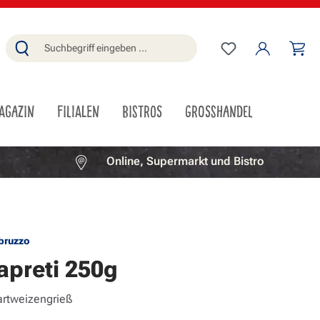
Du hast 0 Produ
Wa
AGAZIN
FILIALEN
BISTROS
GROSSHANDEL
Online, Supermarkt und Bistro
Abruzzo
apreti 250g
artweizengrieß