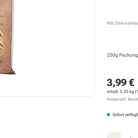
Mit Ziehmatriz
250g Packun
3,99 €
Regulärer Prei
Inhalt:
0.25 kg
(
Preise inkl. MwSt
Sofort verfügb
Produkt A