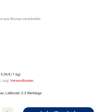
en aus Bronze verarbeitet
g
s:
15,96 € / 1 kg)
. zzgl.
Versandkosten
ar, Lieferzeit: 2-3 Werktage
nzahl: Gib den gewünschten Wert ein oder