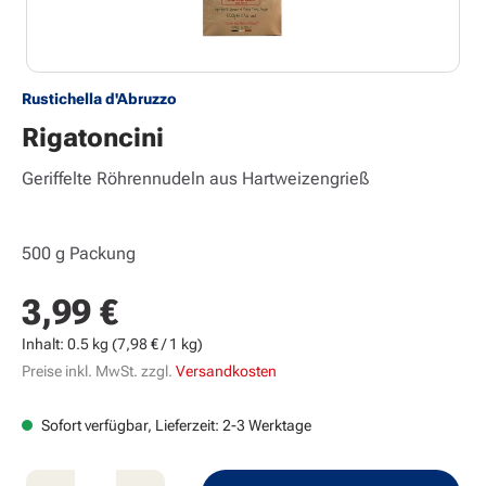
Rustichella d'Abruzzo
Rigatoncini
Geriffelte Röhrennudeln aus Hartweizengrieß
500 g Packung
3,99 €
Regulärer Preis:
Inhalt:
0.5 kg
(7,98 € / 1 kg)
Preise inkl. MwSt. zzgl.
Versandkosten
Sofort verfügbar, Lieferzeit: 2-3 Werktage
Produkt Anzahl: Gib den gewünschten Wert e