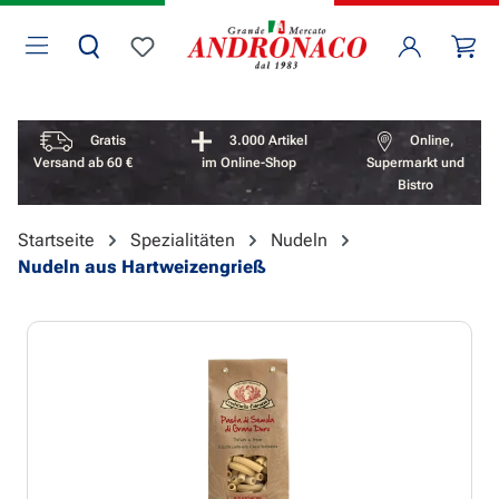
Zum Hauptinhalt springen
Wa
Du hast 0 Produkte auf dem Merkzettel
Vorteile überspringen
Gratis
3.000 Artikel
Online,
Versand ab 60 €
im Online-Shop
Supermarkt und
Bistro
Startseite
Spezialitäten
Nudeln
Nudeln aus Hartweizengrieß
Bildergalerie überspringen