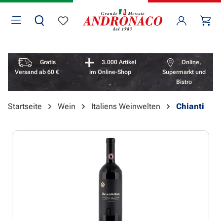
Zum Hauptinhalt springen
Wa
Du hast 0 Produkte auf dem Merkzettel
Vorteile überspringen
Gratis
3.000 Artikel
Online,
Versand ab 60 €
im Online-Shop
Supermarkt und
Bistro
Startseite
Wein
Italiens Weinwelten
Chianti
Bildergalerie überspringen