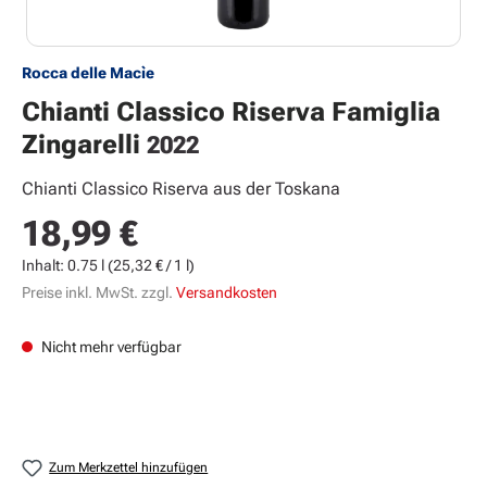
Rocca delle Macìe
Chianti Classico Riserva Famiglia
Zingarelli
2022
Chianti Classico Riserva aus der Toskana
18,99 €
Regulärer Preis:
Inhalt:
0.75 l
(25,32 € / 1 l)
Preise inkl. MwSt. zzgl.
Versandkosten
Nicht mehr verfügbar
Zum Merkzettel hinzufügen