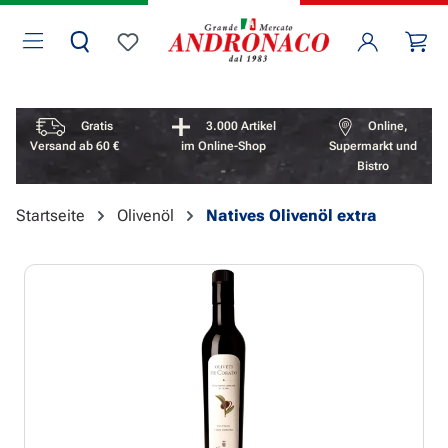
Zum Hauptinhalt springen
Wa
Du hast 0 Produkte auf dem Merkzettel
Vorteile überspringen
Gratis
3.000 Artikel
Online,
Versand ab 60 €
im Online-Shop
Supermarkt und
Bistro
Startseite
Olivenöl
Natives Olivenöl extra
Bildergalerie überspringen