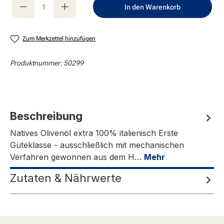
Produkt Anzahl: Gib den gewünschten Wert e
In den Warenkorb
Zum Merkzettel hinzufügen
Produktnummer:
50299
Beschreibung
Natives Olivenöl extra 100% italienisch Erste
Güteklasse - ausschließlich mit mechanischen
Verfahren gewonnen aus dem H…
Mehr
Zutaten & Nährwerte