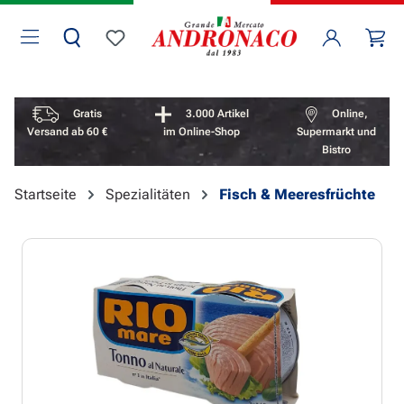
Zum Hauptinhalt springen
Wa
Du hast 0 Produkte auf dem Merkzettel
Vorteile überspringen
Gratis
3.000 Artikel
Online,
Versand ab 60 €
im Online-Shop
Supermarkt und
Bistro
Startseite
Spezialitäten
Fisch & Meeresfrüchte
Bildergalerie überspringen