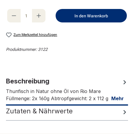
Produkt Anzahl: Gib den gewünschten Wert e
In den Warenkorb
Zum Merkzettel hinzufügen
Produktnummer:
3122
Beschreibung
Thunfisch in Natur ohne Öl von Rio Mare
Füllmenge: 2x 160g Abtropfgewicht: 2 x 112 g
Mehr
Zutaten & Nährwerte